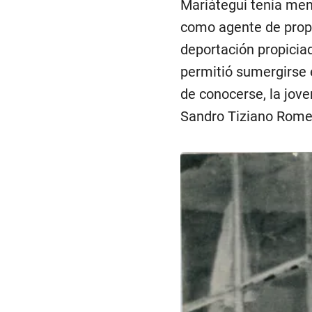
Mariátegui tenía men
como agente de propa
deportación propiciad
permitió sumergirse 
de conocerse, la jov
Sandro Tiziano Romeo