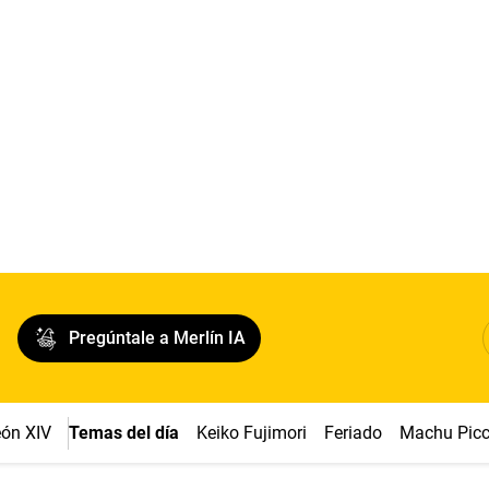
Pregúntale a Merlín IA
ón XIV
Temas del día
Keiko Fujimori
Feriado
Machu Pic