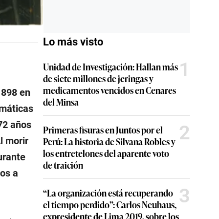
Lo más visto
1
Unidad de Investigación: Hallan más
de siete millones de jeringas y
medicamentos vencidos en Cenares
1898 en
del Minsa
emáticas
72 años
2
Primeras fisuras en Juntos por el
l morir
Perú: La historia de Silvana Robles y
los entretelones del aparente voto
urante
de traición
os a
3
“La organización está recuperando
el tiempo perdido”: Carlos Neuhaus,
expresidente de Lima 2019, sobre los