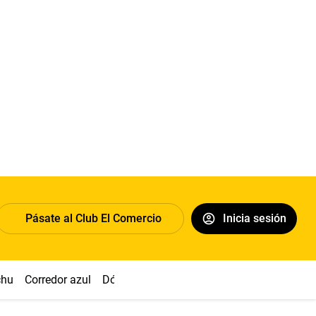
Pásate al Club El Comercio
Inicia sesión
chu
Corredor azul
Dólar
Congreso
Nasca
Acuña
Toled