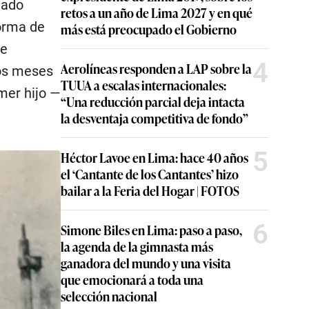
gado
retos a un año de Lima 2027 y en qué
forma de
más está preocupado el Gobierno
le
4
Aerolíneas responden a LAP sobre la
cos meses
TUUA a escalas internacionales:
mer hijo —
“Una reducción parcial deja intacta
la desventaja competitiva de fondo”
5
Héctor Lavoe en Lima: hace 40 años
el ‘Cantante de los Cantantes’ hizo
bailar a la Feria del Hogar | FOTOS
6
Simone Biles en Lima: paso a paso,
la agenda de la gimnasta más
ganadora del mundo y una visita
que emocionará a toda una
selección nacional