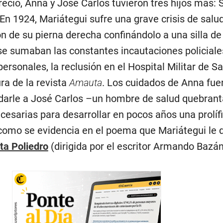
reció, Anna y José Carlos tuvieron tres hijos más: S
 En 1924, Mariátegui sufre una grave crisis de salu
n de su pierna derecha confinándolo a una silla de
n se sumaban las constantes incautaciones policiale
ersonales, la reclusión en el Hospital Militar de S
ra de la revista
Amauta
. Los cuidados de Anna fue
darle a José Carlos –un hombre de salud quebrant
cesarias para desarrollar en pocos años una prolífi
a como se evidencia en el poema que Mariátegui le 
sta Poliedro
(dirigida por el escritor Armando Bazán