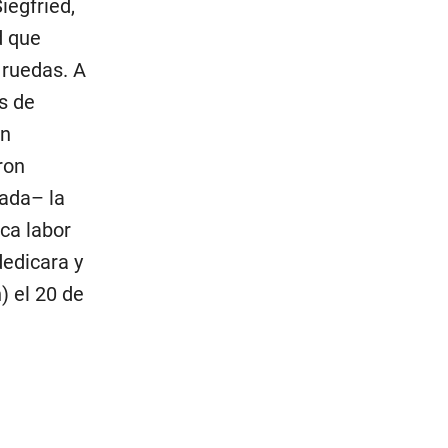
iegfried,
d que
 ruedas. A
s de
an
ron
ada– la
ca labor
dedicara y
) el 20 de