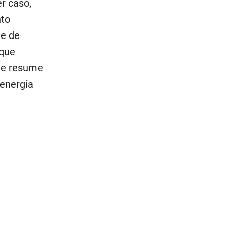
r caso,
nto
le de
 que
que resume
 energía