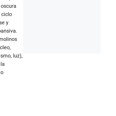
 oscura
 ciclo
ae y
pansiva.
molinos
cleo,
smo, luz),
 la
to