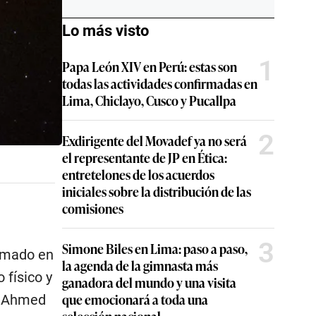
Lo más visto
1
Papa León XIV en Perú: estas son
todas las actividades confirmadas en
Lima, Chiclayo, Cusco y Pucallpa
2
Exdirigente del Movadef ya no será
el representante de JP en Ética:
entretelones de los acuerdos
iniciales sobre la distribución de las
comisiones
3
Simone Biles en Lima: paso a paso,
ormado en
la agenda de la gimnasta más
 físico y
ganadora del mundo y una visita
que emocionará a toda una
io Ahmed