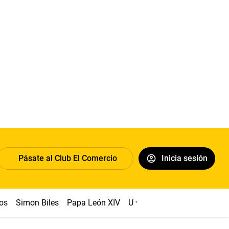
Pásate al Club El Comercio
Inicia sesión
os
Simon Biles
Papa León XIV
U vs Cristal
Dólar
Congr