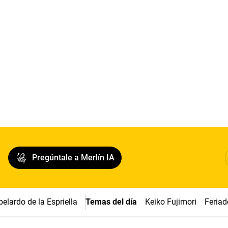
Pregúntale a Merlín IA
belardo de la Espriella
Temas del día
Keiko Fujimori
Feriad