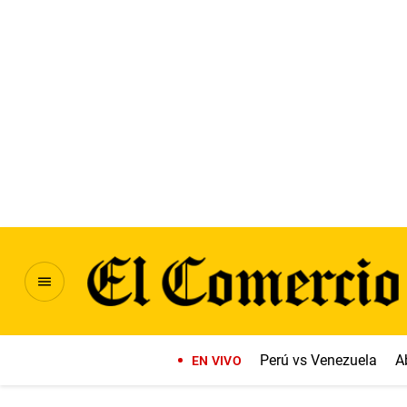
Perú vs Venezuela
A
EN VIVO