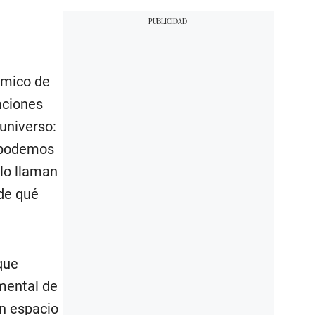
ámico de
aciones
universo:
e podemos
 lo llaman
 de qué
que
mental de
un espacio