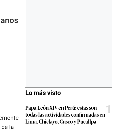
uanos
Lo más visto
1
Papa León XIV en Perú: estas son
todas las actividades confirmadas en
lemente
Lima, Chiclayo, Cusco y Pucallpa
 de la