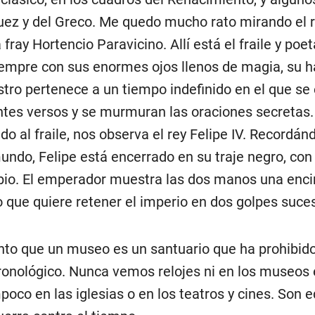
uez y del Greco. Me quedo mucho rato mirando el r
 fray Hortencio Paravicino. Allí está el fraile y poet
mpre con sus enormes ojos llenos de magia, su h
stro pertenece a un tiempo indefinido en el que se
ntes versos y se murmuran las oraciones secretas.
do al fraile, nos observa el rey Felipe IV. Recordá
undo, Felipe está encerrado en su traje negro, con
ubio. El emperador muestra las dos manos una enci
que quiere retener el imperio en dos golpes suces
o que un museo es un santuario que ha prohibido
ronológico. Nunca vemos relojes ni en los museos e
oco en las iglesias o en los teatros y cines. Son ed