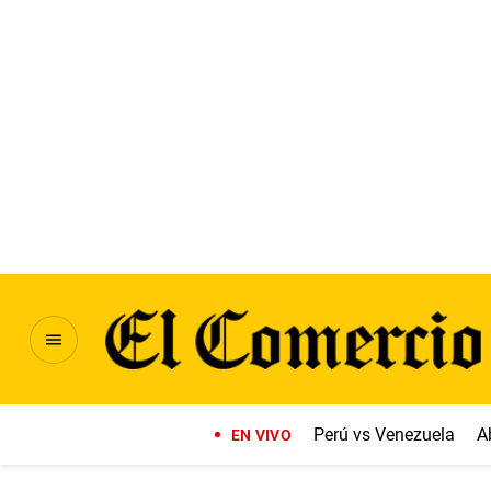
Perú vs Venezuela
A
EN VIVO