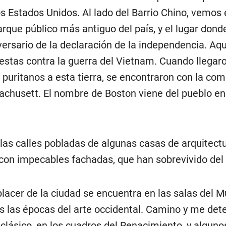
os Estados Unidos. Al lado del Barrio Chino, vemos 
que público más antiguo del país, y el lugar dond
versario de la declaración de la independencia. Aq
testas contra la guerra del Vietnam. Cuando llegaro
 puritanos a esta tierra, se encontraron con la co
achusett. El nombre de Boston viene del pueblo en
 las calles pobladas de algunas casas de arquitect
 con impecables fachadas, que han sobrevivido del s
placer de la ciudad se encuentra en las salas del 
as las épocas del arte occidental. Camino y me det
 clásico, en los cuadros del Renacimiento, y alguno