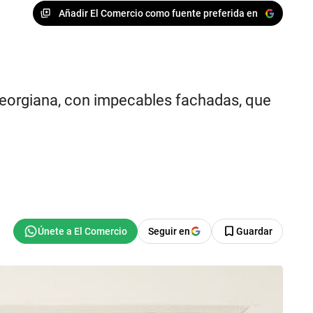
Añadir El Comercio como fuente preferida en
 georgiana, con impecables fachadas, que
Seguir en
Guardar