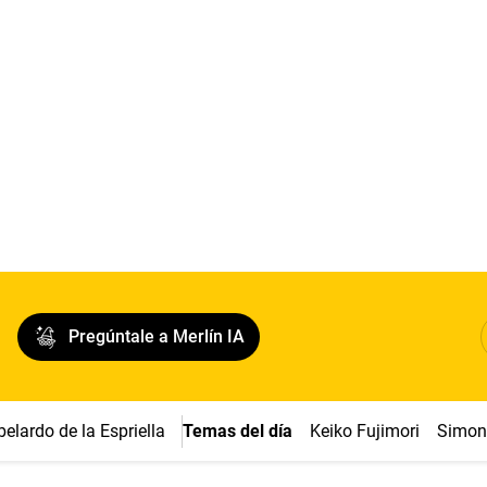
Pregúntale a Merlín IA
belardo de la Espriella
Temas del día
Keiko Fujimori
Simon 