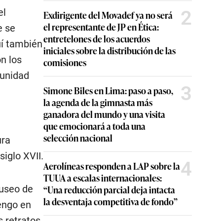
el
2
Exdirigente del Movadef ya no será
el representante de JP en Ética:
e se
entretelones de los acuerdos
uí también
iniciales sobre la distribución de las
n los
comisiones
munidad
3
Simone Biles en Lima: paso a paso,
la agenda de la gimnasta más
ganadora del mundo y una visita
que emocionará a toda una
selección nacional
ura
iglo XVII.
4
Aerolíneas responden a LAP sobre la
TUUA a escalas internacionales:
Museo de
“Una reducción parcial deja intacta
la desventaja competitiva de fondo”
engo en
s retratos