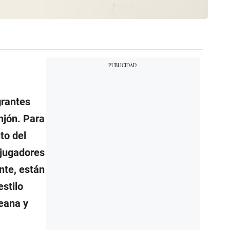
grantes
hjón. Para
to del
 jugadores
nte, están
estilo
reana y