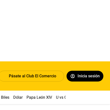
Pásate al Club El Comercio
Inicia sesión
Biles
Dólar
Papa León XIV
U vs Cristal
Congreso
Mach