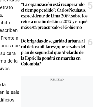
5
“La organización está recuperando
etrato
el tiempo perdido”: Carlos Neuhaus,
a,
expresidente de Lima 2019, sobre los
retos a un año de Lima 2027 y en qué
ábito
más está preocupado el Gobierno
 escriben
 Frente a
6
De brigadas de seguridad urbana al
ndonos que
rol de los militares: ¿qué se sabe del
plan de seguridad que Abelardo de
 su cara
la Espriella pondrá en marcha en
ma de la
Colombia?
ivos.
 la
n la sala
ificios