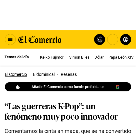
Temas del día
Keiko Fujimori
Simon Biles
Dólar
Papa León XIV
El Comercio
·
Eldominical
·
Resenas
Añadir El Comercio como fuente preferida en
“Las guerreras K-Pop”: un
fenómeno muy poco innovador
Comentamos la cinta animada, que se ha convertido