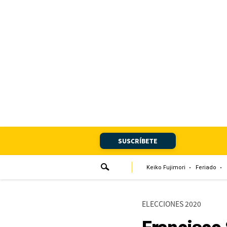
Portada
Edición Impresa
Club El Comercio
Newsletters
Editorial
SUSCRÍBETE
Día 1
Audiencias Vecinales
Keiko Fujimori
Feriado
Corresponsales escolares
ELECCIONES 2020
Podcast
Juegos