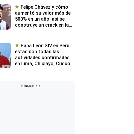
Felipe Chávez y cómo
aumentó su valor más de
500% en un año: así se
construye un crack en la
élite de Europa y qué
planean desde Videna
Papa León XIV en Perú:
estas son todas las
actividades confirmadas
en Lima, Chiclayo, Cusco y
Pucallpa