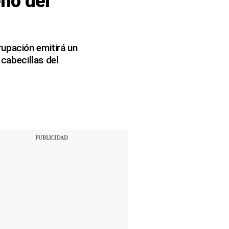
ño del
rupación emitirá un
 cabecillas del