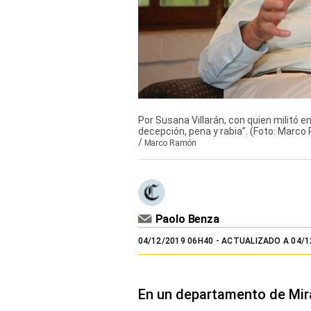
TV+
Tecnología y ciencias
Somos
Bienestar
Por Susana Villarán, con quien militó e
Hogar y Familia
decepción, pena y rabia”. (Foto: Marco
/
Marco Ramón
Respuestas
Mag
Viù
Paolo Benza
04/12/2019 06H40
- ACTUALIZADO A 04/1
Vamos
Ruedas y Tuercas
En un departamento de Mir
Casa y Más