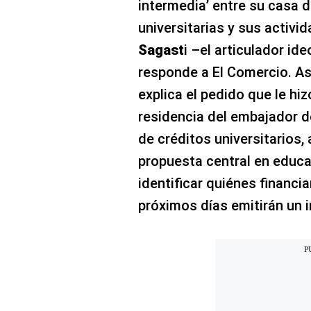
intermedia’ entre su casa d
El Dominical
universitarias y sus activid
Desde la redacción
Sagast
i –el articulador id
responde a El Comercio. As
Videos
explica el pedido que le hi
Archivo El Comercio
residencia del embajador d
Notas contratadas
de créditos universitarios,
Blogs
propuesta central en educa
identificar quiénes financi
Colecciones El Comercio
próximos días emitirán un i
elcomercio.pe
Términos
Y
Condiciones
De
Uso
Oficinas