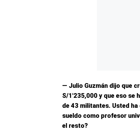
Concesionarias
Principios
Rectores
Buenas
Prácticas
Políticas
De
Privacidad
Política
Integrada
De
Gestión
— Julio Guzmán dijo que cr
Derechos
Arco
S/1′235,000 y que eso se h
Política
de 43 militantes. Usted ha
De
Cookies
sueldo como profesor unive
el resto?