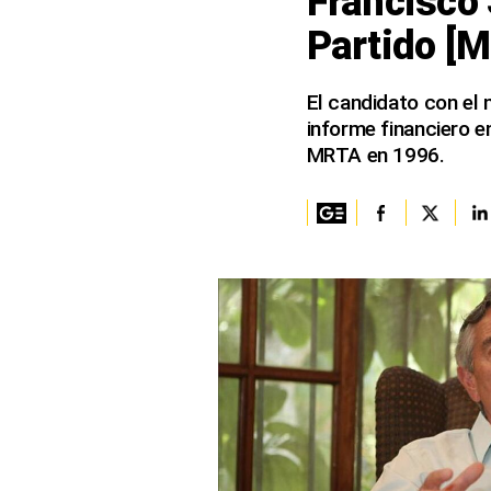
Francisco 
Partido [M
Columnistas
Provecho
El candidato con el 
informe financiero en
Saltar intro
MRTA en 1996.
Política
Economía
ECData
Lima
Perú
Mundo
DT
Luces