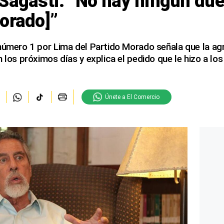
Sagasti: “No hay ningún due
orado]”
número 1 por Lima del Partido Morado señala que la ag
 los próximos días y explica el pedido que le hizo a los
Únete a El Comercio