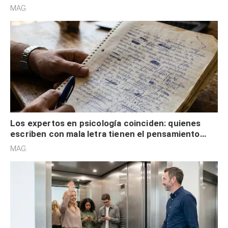
redes sociales no pretenden buscar validación
MAG.
externa
Los expertos en psicología coinciden: quienes
escriben con mala letra tienen el pensamiento
acelerado y no lo hacen por desinterés
MAG.