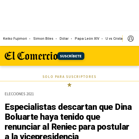
Keiko Fujimori
Simon Biles
Dólar
Papa León XIV
U vs Cristal
Cong
SUSCRÍBETE
SOLO PARA SUSCRIPTORES
ELECCIONES 2021
Especialistas descartan que Dina
Boluarte haya tenido que
renunciar al Reniec para postular
a la vicepresidencia