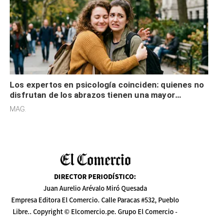
Los expertos en psicología coinciden: quienes no
disfrutan de los abrazos tienen una mayor
sensibilidad a los estímulos físicos y no es por
MAG.
desinterés
DIRECTOR PERIODÍSTICO
:
Juan Aurelio Arévalo Miró Quesada
Empresa Editora El Comercio. Calle Paracas #532, Pueblo
Libre.. Copyright © Elcomercio.pe. Grupo El Comercio -