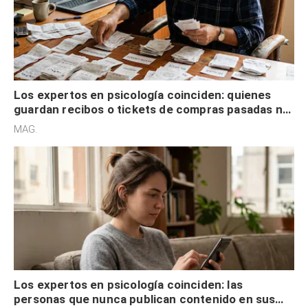
Los expertos en psicología coinciden: quienes
guardan recibos o tickets de compras pasadas no
son acumuladores, sino que tienen necesidad de
MAG.
control
Los expertos en psicología coinciden: las
personas que nunca publican contenido en sus