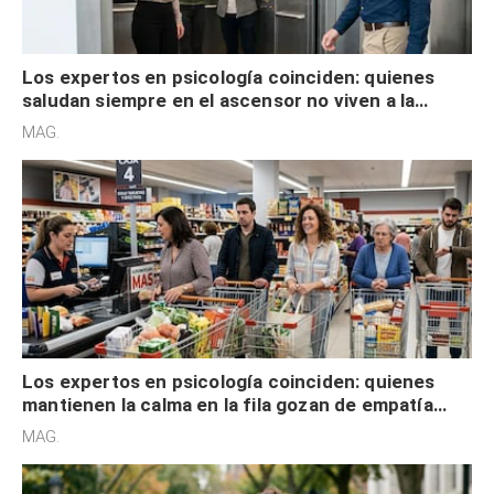
Los expertos en psicología coinciden: quienes
saludan siempre en el ascensor no viven a la
defensiva y tienen apertura social
MAG.
Los expertos en psicología coinciden: quienes
mantienen la calma en la fila gozan de empatía
cognitiva, gratitud y no solo tienen autocontrol
MAG.