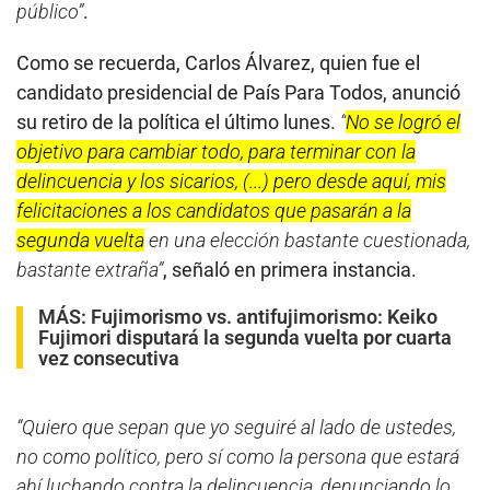
público”
.
Como se recuerda, Carlos Álvarez, quien fue el
candidato presidencial de País Para Todos, anunció
su retiro de la política el último lunes.
“
No se logró el
objetivo para cambiar todo, para terminar con la
delincuencia y los sicarios, (...) pero desde aquí, mis
felicitaciones a los candidatos que pasarán a la
segunda vuelta
en una elección bastante cuestionada,
bastante extraña”
, señaló en primera instancia.
MÁS:
Fujimorismo vs. antifujimorismo: Keiko
Fujimori disputará la segunda vuelta por cuarta
vez consecutiva
“Quiero que sepan que yo seguiré al lado de ustedes,
no como político, pero sí como la persona que estará
ahí luchando contra la delincuencia, denunciando lo