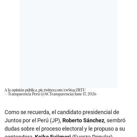
A la opinión pública.
pic.twitter.com/zwS6acZRTU
— Transparencia Perú (@ACTransparencia)
June 17, 2026
Como se recuerda, el candidato presidencial de
Juntos por el Perú (JP),
Roberto Sánchez
, sembró
dudas sobre el proceso electoral y le propuso a su
contendora,
Keiko Fujimori
(Fuerza Popular),