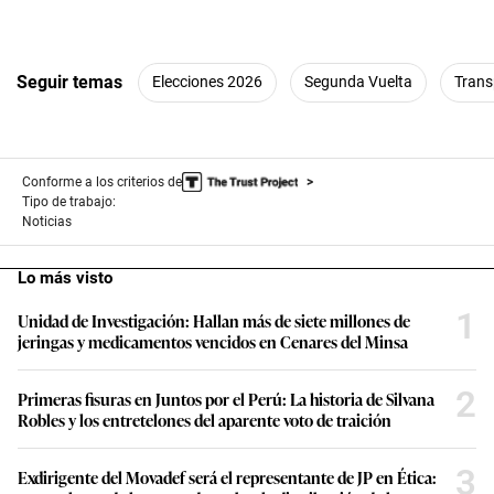
Seguir temas
Elecciones 2026
Segunda Vuelta
Trans
Conforme a los criterios de
Tipo de trabajo:
Noticias
Lo más visto
1
Unidad de Investigación: Hallan más de siete millones de
jeringas y medicamentos vencidos en Cenares del Minsa
2
Primeras fisuras en Juntos por el Perú: La historia de Silvana
Robles y los entretelones del aparente voto de traición
3
Exdirigente del Movadef será el representante de JP en Ética: