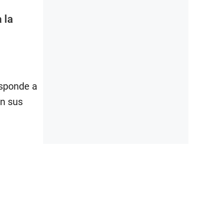
 la
esponde a
en sus