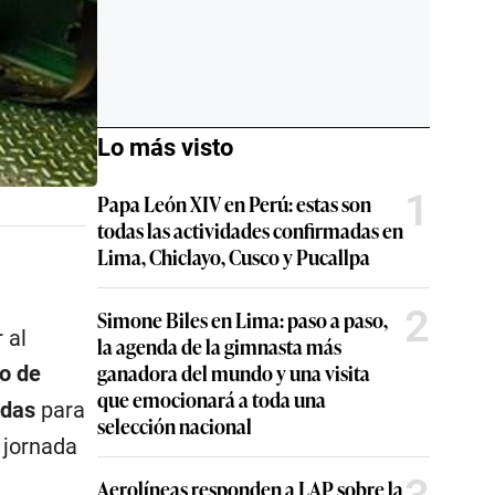
Lo más visto
1
Papa León XIV en Perú: estas son
todas las actividades confirmadas en
Lima, Chiclayo, Cusco y Pucallpa
2
Simone Biles en Lima: paso a paso,
 al
la agenda de la gimnasta más
ganadora del mundo y una visita
io de
que emocionará a toda una
adas
para
selección nacional
 jornada
Aerolíneas responden a LAP sobre la