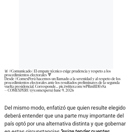
🚨
#Comunicado
| El empate técnico exige prudencia y respeto a los
procedimientos electorales 🔻
Desde
#ComexPerú
hacemos un llamado a la serenidad y al respeto de los
procedimientos electorales ante los resultados preliminares de la segunda
vuelta presidencial. Corresponde…
pic.twitter.com/wPRmBDEv8a
— COMEXPERU (@comexperu)
June 9, 2026
Del mismo modo, enfatizó que quien resulte elegido
deberá entender que una parte muy importante del
país optó por una alternativa distinta y que gobernar
en estas circunstancias
“exige tender puentes,