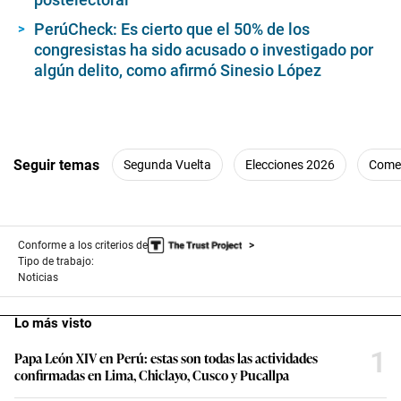
PerúCheck: Es cierto que el 50% de los
congresistas ha sido acusado o investigado por
algún delito, como afirmó Sinesio López
Seguir temas
Segunda Vuelta
Elecciones 2026
Come
Conforme a los criterios de
Tipo de trabajo:
Noticias
Lo más visto
1
Papa León XIV en Perú: estas son todas las actividades
confirmadas en Lima, Chiclayo, Cusco y Pucallpa