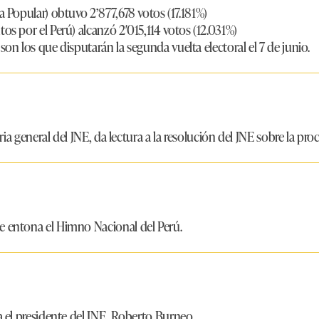
a Popular) obtuvo 2’877,678 votos (17.181%)
os por el Perú) alcanzó 2′015,114 votos (12.031%)
on los que disputarán la segunda vuelta electoral el 7 de junio.
aria general del JNE, da lectura a la resolución del JNE sobre la pr
 entona el Himno Nacional del Perú.
a el presidente del JNE, Roberto Burneo.