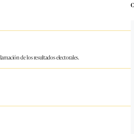
C
oclamación de los resultados electorales.