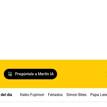
Pregúntale a Merlín IA
del día
Keiko Fujimori
Feriados
Simon Biles
Papa Leó