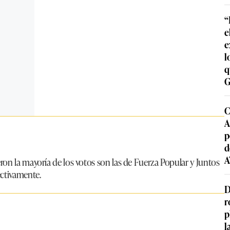
“
e
e
l
q
G
C
A
p
d
A
ron la mayoría de los votos son las de Fuerza Popular y Juntos
ectivamente.
D
r
p
l