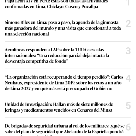
1
Papa León XIV en Perú: estas son todas las actividades
confirmadas en Lima, Chiclayo, Cusco y Pucallpa
2
Simone Biles en Lima: paso a paso, la agenda de la gimnasta
más ganadora del mundo y una visita que emocionará a toda
una selección nacional
3
Aerolíneas responden a LAP sobre la TUUA a escalas
internacionales: “Una reducción parcial deja intacta la
desventaja competitiva de fondo”
4
“La organización está recuperando el tiempo perdido”: Carlos
Neuhaus, expresidente de Lima 2019, sobre los retos a un año
de Lima 2027 y en qué más está preocupado el Gobierno
5
Unidad de Investigación: Hallan más de siete millones de
jeringas y medicamentos vencidos en Cenares del Minsa
6
De brigadas de seguridad urbana al rol de los militares: ¿qué se
sabe del plan de seguridad que Abelardo de la Espriella pondrá