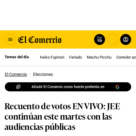
Temas del día
Keiko Fujimori
Feriado
Machu Picchu
Corredor az
El Comercio
·
Elecciones
Añadir El Comercio como fuente preferida en
Recuento de votos EN VIVO: JEE
continúan este martes con las
audiencias públicas