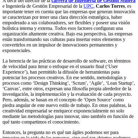
A decir del director de la
carrera de Ingeniería de Gestión Minera
e Ingeniería de Gestión Empresarial de la
UPC
,
Carlos Torres
, es
importante tener en cuenta que las empresas que generan innovación
se caracterizan por tener una clara dirección estratégica, haber
empoderado a sus colaboradores, ser flexibles y poseer una visión
holística interna y externa. Todos esos factores configuran una
organización altamente creativa. Bajo esa perspectiva, las empresas
están transformando sus culturas para insertar estos elementos y
convertirlos en un impulsor de innovaciones permanentes y
exponenciales.
La herencia de las prácticas de desarrollo de software, en términos
de velocidad para iterar o enfoque en el usuario final (‘User
Experience’), han permitido la difusión de herramientas para
potenciar los procesos creativos. En ese sentido, metodologías y
procesos como ‘Design Thinking’, ‘Scrum’, ‘Agile’, ‘Lean Startup’,
‘Canvas’, entre otros, expresan una filosofía propia alrededor de la
investigación, la implementación y la evaluación de cada proyecto.
Pero, además, se basan en el concepto de ‘Open Source’ como
piedra angular de este nuevo estilo de trabajo. En otras palabras, la
creatividad empresarial se enriquece exponencialmente no solo
mediante las metodologías para innovar, sino también en función de
qué tanto compartimos el conocimiento.
Entonces, la pregunta no es qué tan ágiles podemos ser para
impactar en la vida de las personas, sino qué tan abiertos podemos