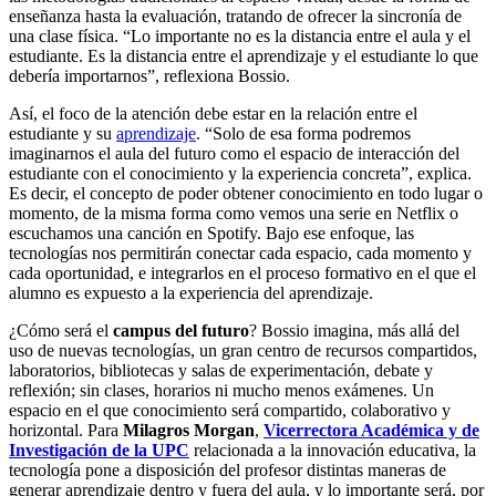
enseñanza hasta la evaluación, tratando de ofrecer la sincronía de
una clase física. “Lo importante no es la distancia entre el aula y el
estudiante. Es la distancia entre el aprendizaje y el estudiante lo que
debería importarnos”, reflexiona Bossio.
Así, el foco de la atención debe estar en la relación entre el
estudiante y su
aprendizaje
. “Solo de esa forma podremos
imaginarnos el aula del futuro como el espacio de interacción del
estudiante con el conocimiento y la experiencia concreta”, explica.
Es decir, el concepto de poder obtener conocimiento en todo lugar o
momento, de la misma forma como vemos una serie en Netflix o
escuchamos una canción en Spotify. Bajo ese enfoque, las
tecnologías nos permitirán conectar cada espacio, cada momento y
cada oportunidad, e integrarlos en el proceso formativo en el que el
alumno es expuesto a la experiencia del aprendizaje.
¿Cómo será el
campus del futuro
? Bossio imagina, más allá del
uso de nuevas tecnologías, un gran centro de recursos compartidos,
laboratorios, bibliotecas y salas de experimentación, debate y
reflexión; sin clases, horarios ni mucho menos exámenes. Un
espacio en el que conocimiento será compartido, colaborativo y
horizontal. Para
Milagros Morgan
,
Vicerrectora Académica y de
Investigación de la UPC
relacionada a la innovación educativa, la
tecnología pone a disposición del profesor distintas maneras de
generar aprendizaje dentro y fuera del aula, y lo importante será, por