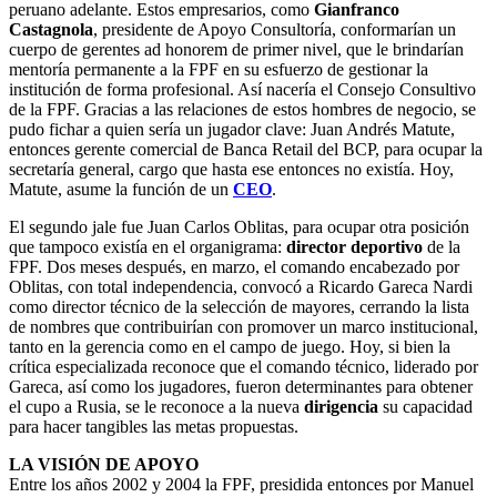
peruano adelante. Estos empresarios, como
Gianfranco
Castagnola
, presidente de Apoyo Consultoría, conformarían un
cuerpo de gerentes ad honorem de primer nivel, que le brindarían
mentoría permanente a la FPF en su esfuerzo de gestionar la
institución de forma profesional. Así nacería el Consejo Consultivo
de la FPF. Gracias a las relaciones de estos hombres de negocio, se
pudo fichar a quien sería un jugador clave: Juan Andrés Matute,
entonces gerente comercial de Banca Retail del BCP, para ocupar la
secretaría general, cargo que hasta ese entonces no existía. Hoy,
Matute, asume la función de un
CEO
.
El segundo jale fue Juan Carlos Oblitas, para ocupar otra posición
que tampoco existía en el organigrama:
director deportivo
de la
FPF. Dos meses después, en marzo, el comando encabezado por
Oblitas, con total independencia, convocó a Ricardo Gareca Nardi
como director técnico de la selección de mayores, cerrando la lista
de nombres que contribuirían con promover un marco institucional,
tanto en la gerencia como en el campo de juego. Hoy, si bien la
crítica especializada reconoce que el comando técnico, liderado por
Gareca, así como los jugadores, fueron determinantes para obtener
el cupo a Rusia, se le reconoce a la nueva
dirigencia
su capacidad
para hacer tangibles las metas propuestas.
LA VISIÓN DE APOYO
Entre los años 2002 y 2004 la FPF, presidida entonces por Manuel