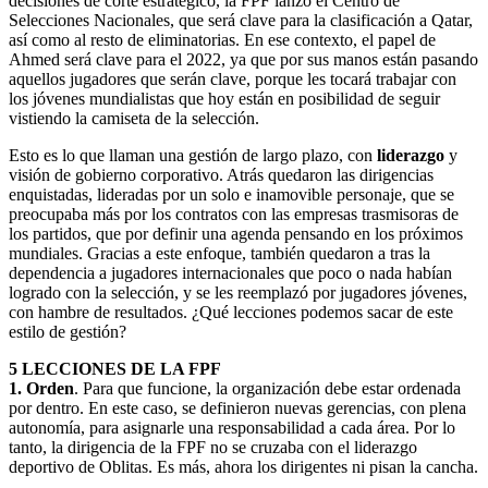
decisiones de corte estratégico, la FPF lanzó el Centro de
Selecciones Nacionales, que será clave para la clasificación a Qatar,
así como al resto de eliminatorias. En ese contexto, el papel de
Ahmed será clave para el 2022, ya que por sus manos están pasando
aquellos jugadores que serán clave, porque les tocará trabajar con
los jóvenes mundialistas que hoy están en posibilidad de seguir
vistiendo la camiseta de la selección.
Esto es lo que llaman una gestión de largo plazo, con
liderazgo
y
visión de gobierno corporativo. Atrás quedaron las dirigencias
enquistadas, lideradas por un solo e inamovible personaje, que se
preocupaba más por los contratos con las empresas trasmisoras de
los partidos, que por definir una agenda pensando en los próximos
mundiales. Gracias a este enfoque, también quedaron a tras la
dependencia a jugadores internacionales que poco o nada habían
logrado con la selección, y se les reemplazó por jugadores jóvenes,
con hambre de resultados. ¿Qué lecciones podemos sacar de este
estilo de gestión?
5 LECCIONES DE LA FPF
1. Orden
. Para que funcione, la organización debe estar ordenada
por dentro. En este caso, se definieron nuevas gerencias, con plena
autonomía, para asignarle una responsabilidad a cada área. Por lo
tanto, la dirigencia de la FPF no se cruzaba con el liderazgo
deportivo de Oblitas. Es más, ahora los dirigentes ni pisan la cancha.