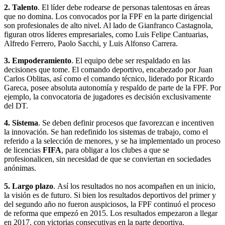
2. Talento
. El líder debe rodearse de personas talentosas en áreas
que no domina. Los convocados por la FPF en la parte dirigencial
son profesionales de alto nivel. Al lado de Gianfranco Castagnola,
figuran otros líderes empresariales, como Luis Felipe Cantuarias,
Alfredo Ferrero, Paolo Sacchi, y Luis Alfonso Carrera.
3. Empoderamiento
. El equipo debe ser respaldado en las
decisiones que tome. El comando deportivo, encabezado por Juan
Carlos Oblitas, así como el comando técnico, liderado por Ricardo
Gareca, posee absoluta autonomía y respaldo de parte de la FPF. Por
ejemplo, la convocatoria de jugadores es decisión exclusivamente
del DT.
4. Sistema
. Se deben definir procesos que favorezcan e incentiven
la innovación. Se han redefinido los sistemas de trabajo, como el
referido a la selección de menores, y se ha implementado un proceso
de licencias
FIFA
, para obligar a los clubes a que se
profesionalicen, sin necesidad de que se conviertan en sociedades
anónimas.
5. Largo plazo
. Así los resultados no nos acompañen en un inicio,
la visión es de futuro. Si bien los resultados deportivos del primer y
del segundo año no fueron auspiciosos, la FPF continuó el proceso
de reforma que empezó en 2015. Los resultados empezaron a llegar
en 2017, con victorias consecutivas en la parte deportiva.