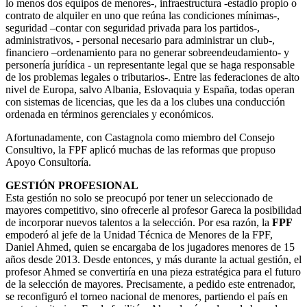
lo menos dos equipos de menores-, infraestructura -estadio propio o
contrato de alquiler en uno que reúna las condiciones mínimas-,
seguridad –contar con seguridad privada para los partidos-,
administrativos, - personal necesario para administrar un club-,
financiero –ordenamiento para no generar sobreendeudamiento- y
personería jurídica - un representante legal que se haga responsable
de los problemas legales o tributarios-. Entre las federaciones de alto
nivel de Europa, salvo Albania, Eslovaquia y España, todas operan
con sistemas de licencias, que les da a los clubes una conducción
ordenada en términos gerenciales y económicos.
Afortunadamente, con Castagnola como miembro del Consejo
Consultivo, la FPF aplicó muchas de las reformas que propuso
Apoyo Consultoría.
GESTIÓN PROFESIONAL
Esta gestión no solo se preocupó por tener un seleccionado de
mayores competitivo, sino ofrecerle al profesor Gareca la posibilidad
de incorporar nuevos talentos a la selección. Por esa razón, la
FPF
empoderó al jefe de la Unidad Técnica de Menores de la FPF,
Daniel Ahmed, quien se encargaba de los jugadores menores de 15
años desde 2013. Desde entonces, y más durante la actual gestión, el
profesor Ahmed se convertiría en una pieza estratégica para el futuro
de la selección de mayores. Precisamente, a pedido este entrenador,
se reconfiguró el torneo nacional de menores, partiendo el país en