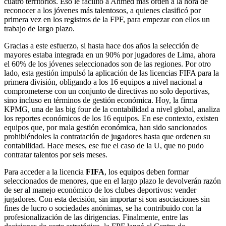
cuatro territorios. Eso le facilitó a Ahmed más orden a la hora de
reconocer a los jóvenes más talentosos, a quienes clasificó por
primera vez en los registros de la FPF, para empezar con ellos un
trabajo de largo plazo.
Gracias a este esfuerzo, si hasta hace dos años la selección de
mayores estaba integrada en un 90% por jugadores de Lima, ahora
el 60% de los jóvenes seleccionados son de las regiones. Por otro
lado, esta gestión impulsó la aplicación de las licencias FIFA para la
primera división, obligando a los 16 equipos a nivel nacional a
comprometerse con un conjunto de directivas no solo deportivas,
sino incluso en términos de gestión económica. Hoy, la firma
KPMG, una de las big four de la contabilidad a nivel global, analiza
los reportes económicos de los 16 equipos. En ese contexto, existen
equipos que, por mala gestión económica, han sido sancionados
prohibiéndoles la contratación de jugadores hasta que ordenen su
contabilidad. Hace meses, ese fue el caso de la U, que no pudo
contratar talentos por seis meses.
Para acceder a la licencia
FIFA
, los equipos deben formar
seleccionados de menores, que en el largo plazo le devolverán razón
de ser al manejo económico de los clubes deportivos: vender
jugadores. Con esta decisión, sin importar si son asociaciones sin
fines de lucro o sociedades anónimas, se ha contribuido con la
profesionalización de las dirigencias. Finalmente, entre las