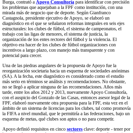
Burga, contrató a
Apoyo Consultoría
para identificar con precisión
los problemas que aquejaban a la FPF como institución, con una
mirada más de negocio que de deporte. Según Gianfranco
Castagnola, presidente ejecutivo de Apoyo, se elaboró un
diagnóstico en el que se señalaron reformas integrales en seis ejes
estructurales: los clubes de fútbol, el sistema de campeonatos, el
trabajo con las ligas de menores, el sistema de justicia, la
organización de los entes rectores del fútbol y la violencia. El
objetivo era hacer de los clubes de fútbol organizaciones con
incentivos a largo plazo, con manejo más transparente y con
potencial para crecer.
Una de las piedras angulares de la propuesta de Apoyo fue la
reorganización societaria hacia un esquema de sociedades anónimas
(SA). A la fecha, este diagnóstico es considerado como el estudio
más serio en términos se análisis y recomendaciones. No obstante,
no se llegó a aplicar ninguna de las recomendaciones. Años más
tarde, entre los años 2012 y 2013, nuevamente Apoyo Consultoría,
con el auspicio del Gonzalo de las Casas, entonces asesor legal de la
FPF, elaboró nuevamente otra propuesta para la FPF, esta vez en el
ámbito de un sistema de licencias para los clubes, tal como promovía
la FIFA a nivel mundial, que le permitiría a las federaciones, bajo un
esquema de metas, qué clubes son aptos o no para competir.
Apoyo definió requisitos en cinco
sectores
clave: deporte - tener por