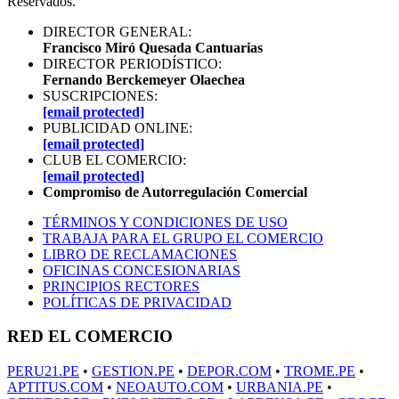
Reservados.
DIRECTOR GENERAL:
Francisco Miró Quesada Cantuarias
DIRECTOR PERIODÍSTICO:
Fernando Berckemeyer Olaechea
SUSCRIPCIONES:
[email protected]
PUBLICIDAD ONLINE:
[email protected]
CLUB EL COMERCIO:
[email protected]
Compromiso de Autorregulación Comercial
TÉRMINOS Y CONDICIONES DE USO
TRABAJA PARA EL GRUPO EL COMERCIO
LIBRO DE RECLAMACIONES
OFICINAS CONCESIONARIAS
PRINCIPIOS RECTORES
POLÍTICAS DE PRIVACIDAD
RED EL COMERCIO
PERU21.PE
•
GESTION.PE
•
DEPOR.COM
•
TROME.PE
•
APTITUS.COM
•
NEOAUTO.COM
•
URBANIA.PE
•