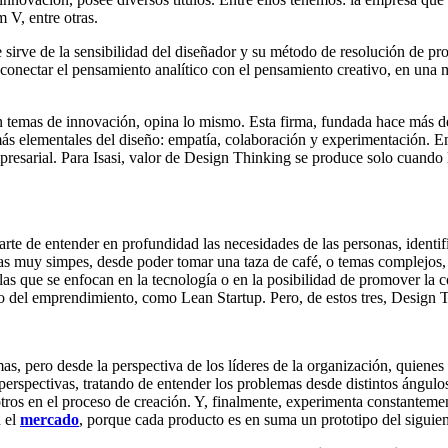
m V, entre otras.
rve de la sensibilidad del diseñador y su método de resolución de prob
, conectar el pensamiento analítico con el pensamiento creativo, en u
en temas de innovación, opina lo mismo. Esta firma, fundada hace más d
os más elementales del diseño: empatía, colaboración y experimentación
presarial. Para Isasi, valor de Design Thinking se produce solo cuando
arte de entender en profundidad las necesidades de las personas, ident
as muy simpes, desde poder tomar una taza de café, o temas complejos,
as que se enfocan en la tecnología o en la posibilidad de promover la 
del emprendimiento, como Lean Startup. Pero, de estos tres, Design T
mas, pero desde la perspectiva de los líderes de la organización, quiene
rspectivas, tratando de entender los problemas desde distintos ángulos,
a otros en el proceso de creación. Y, finalmente, experimenta constantem
n el
mercado
, porque cada producto es en suma un prototipo del siguie