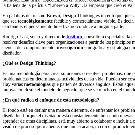
la ballena de la película “Liberen a Willy”, la empresa que creó el Pal
En palabras del mismo Brown, Design Thinking es un enfoque que se si
que sea
tecnológicamente
factible y comercialmente viable. Es decir
cambiante, el pensamiento lineal ya no conduce a ninguna parte.
Rodrigo Isasi, socio y director de
Insitum
, consultora especializada 
resolver desafíos clave para organizaciones a partir de los principi
ciencia del comportamiento,
investigación
etnográfica y estrategia em
diseñador.
¿Qué es Design Thinking?
Es una metodología para crear soluciones o resolver problemas, que p
problemáticas en determinadas actividades de su vida. Pueden ser cos
Hay varias
metodologías
que parten de diversos ángulos. Están aquell
innovación desde el modelo de negocio, que se ve mucho en el mundo 
¿En qué radica el enfoque de esta metodología?
El fondo está en definir una manera diferente, de enfrentar los proble
diseñador. Porque el diseñador está constantemente buscando nuevas pe
aprender de otras disciplinas, está muy abierto a colaborar e incluir 
visión de proceso permanente, que nunca acaba, ni con el producto e