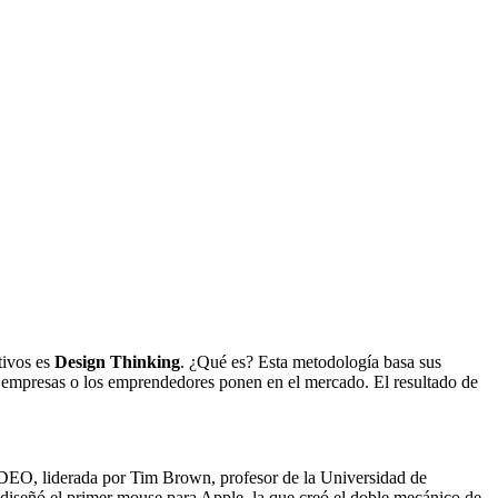
tivos es
Design Thinking
. ¿Qué es? Esta metodología basa sus
las empresas o los emprendedores ponen en el mercado. El resultado de
a IDEO, liderada por Tim Brown, profesor de la Universidad de
e diseñó el primer mouse para Apple, la que creó el doble mecánico de