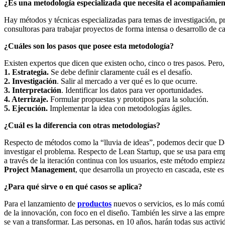
¿Es una metodología especializada que necesita el acompañamiento
Hay métodos y técnicas especializadas para temas de investigación, p
consultoras para trabajar proyectos de forma intensa o desarrollo de c
¿Cuáles son los pasos que posee esta metodología?
Existen expertos que dicen que existen ocho, cinco o tres pasos. Pe
1. Estrategia.
Se debe definir claramente cuál es el desafío.
2. Investigación
. Salir al mercado a ver qué es lo que ocurre.
3. Interpretación
. Identificar los datos para ver oportunidades.
4. Aterrizaje.
Formular propuestas y prototipos para la solución.
5. Ejecución.
Implementar la idea con metodologías ágiles.
¿Cuál es la diferencia con otras metodologías?
Respecto de métodos como la “lluvia de ideas”, podemos decir que Des
investigar el problema. Respecto de Lean Startup, que se usa para em
a través de la iteración continua con los usuarios, este método empiez
Project Management
, que desarrolla un proyecto en cascada, este e
¿Para qué sirve o en qué casos se aplica?
Para el lanzamiento de
productos
nuevos o servicios, es lo más común
de la innovación, con foco en el diseño. También les sirve a las empre
se van a transformar. Las personas, en 10 años, harán todas sus activi