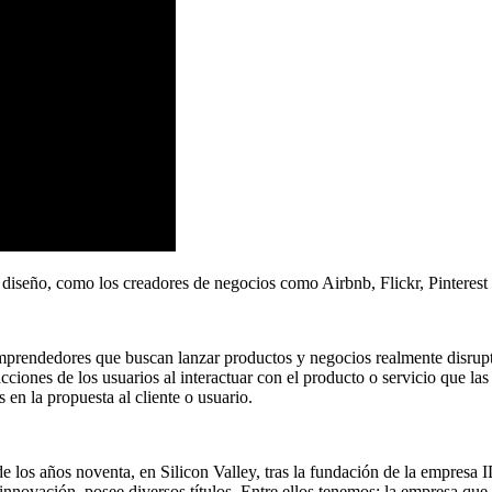
iseño, como los creadores de negocios como Airbnb, Flickr, Pinterest
mprendedores que buscan lanzar productos y negocios realmente disrup
acciones de los usuarios al interactuar con el producto o servicio que 
 en la propuesta al cliente o usuario.
de los años noventa, en Silicon Valley, tras la fundación de la empres
e innovación, posee diversos títulos. Entre ellos tenemos: la empresa qu