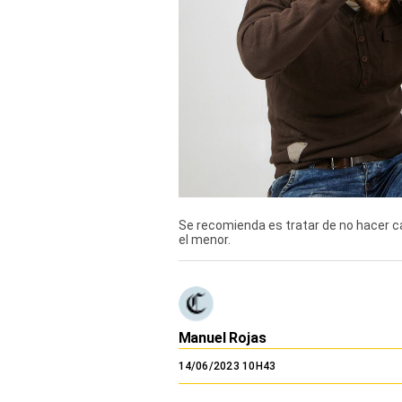
TV+
Tecnología y ciencias
Somos
Bienestar
Hogar y Familia
Respuestas
Se recomienda es tratar de no hacer c
el menor.
Mag
Viù
Vamos
Manuel Rojas
Ruedas y Tuercas
14/06/2023 10H43
Casa y Más