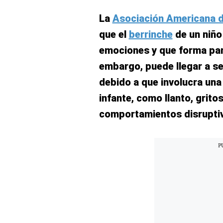
El Dominical
La
Asociación Americana d
Desde la redacción
que el
berrinche
de un niño
emociones y que forma parte
Videos
embargo, puede llegar a s
Archivo El Comercio
debido a que involucra una
Notas contratadas
infante, como llanto, grito
Blogs
comportamientos disrupti
Colecciones El Comercio
elcomercio.pe
Términos
Y
Condiciones
De
Uso
Oficinas