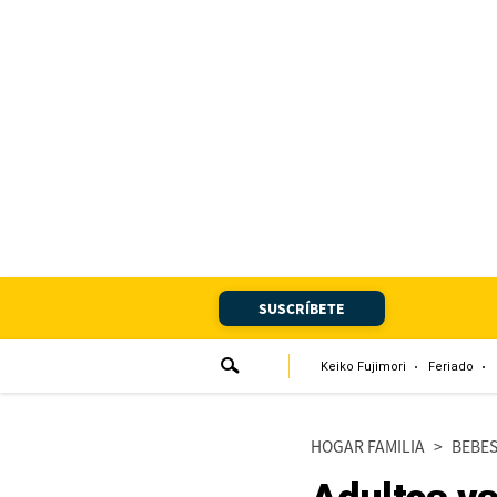
Portada
Edición Impresa
Club El Comercio
Newsletters
Editorial
SUSCRÍBETE
Día 1
Audiencias Vecinales
Keiko Fujimori
Feriado
Corresponsales escolares
HOGAR FAMILIA
>
BEBE
Podcast
Juegos