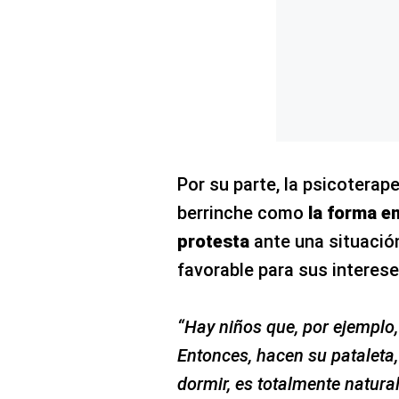
Concesionarias
Principios
Rectores
Buenas
Prácticas
Políticas
De
Privacidad
Política
Por su parte, la psicoterap
Integrada
De
berrinche como
la forma e
Gestión
protesta
ante una situació
Derechos
favorable para sus interese
Arco
Política
De
“Hay niños que, por ejemplo,
Cookies
Entonces, hacen su pataleta,
dormir, es totalmente natural