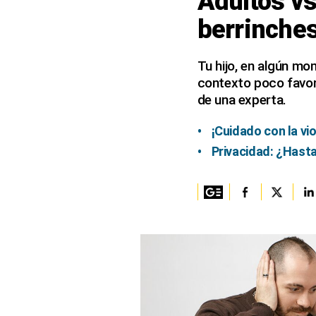
Adultos vs
berrinches
Columnistas
Provecho
Tu hijo, en algún mo
contexto poco favor
Saltar intro
de una experta.
Política
¡Cuidado con la vi
Economía
Privacidad: ¿Hasta
ECData
Lima
Perú
Mundo
DT
Luces