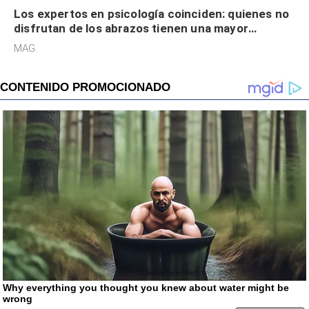
Los expertos en psicología coinciden: quienes no
disfrutan de los abrazos tienen una mayor
sensibilidad a los estímulos físicos y no es por
MAG.
desinterés