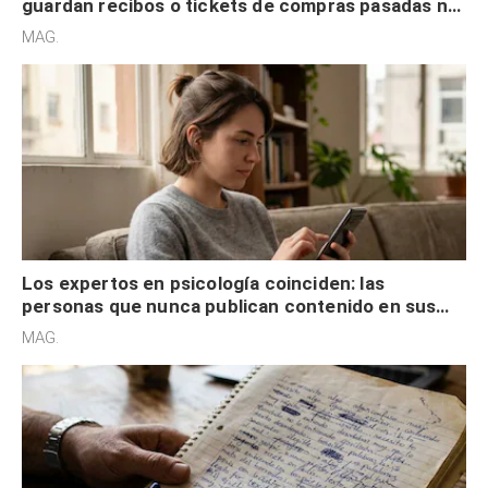
guardan recibos o tickets de compras pasadas no
son acumuladores, sino que tienen necesidad de
MAG.
control
Los expertos en psicología coinciden: las
personas que nunca publican contenido en sus
redes sociales no pretenden buscar validación
MAG.
externa