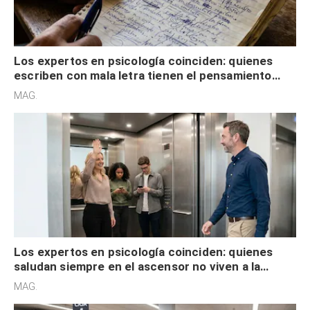
Los expertos en psicología coinciden: quienes
escriben con mala letra tienen el pensamiento
acelerado y no lo hacen por desinterés
MAG.
Los expertos en psicología coinciden: quienes
saludan siempre en el ascensor no viven a la
defensiva y tienen apertura social
MAG.