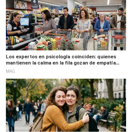
Los expertos en psicología coinciden: quienes
mantienen la calma en la fila gozan de empatía
cognitiva, gratitud y no solo tienen autocontrol
MAG.