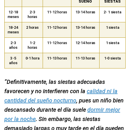
SUEÑO
SIESTAS
12-18
2-3
11-12 horas
13-14 horas
2- 1 siesta
meses
horas
18-24
2 horas
11-12 horas
13-14 horas
1 siesta
meses
2-3
1-2
11-12 horas
12-14 horas
1 siesta
años
horas
3 -5
0-1 hora
11-13 horas
11-13 horas
1-0 siesta
años
“Definitivamente, las siestas adecuadas
favorecen y no interfieren con la
calidad ni la
cantidad del sueño nocturno
, pues un niño bien
descansado durante el día suele
dormir mejor
por la noche
. Sin embargo, las siestas
demasiado largas o muy tarde en el día pueden