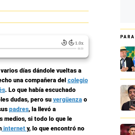
PARA
1.0x
01:53
 varios días dándole vueltas a
hecho una compañera del
colegio
és
. Lo que había escuchado
ples dudas, pero su
vergüenza
o
 sus
padres
, la llevó a
 medios, si todo lo que le
n
internet
y, lo que encontró no