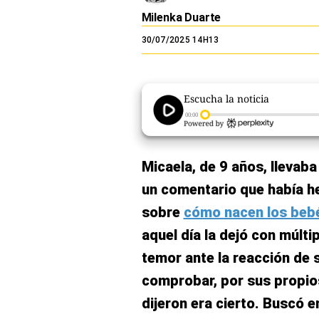
El Dominical
Milenka Duarte
30/07/2025 14H13
Desde la redacción
Videos
Escucha la noticia
Archivo El Comercio
00:00
Notas contratadas
Blogs
Micaela, de 9 años, llevaba
Colecciones El Comercio
un comentario que había 
sobre
cómo nacen los beb
elcomercio.pe
aquel día la dejó con múlti
Términos
Y
temor ante la reacción de
Condiciones
De
comprobar, por sus propios
Uso
dijeron era cierto. Buscó e
Oficinas