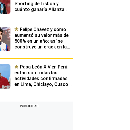
Sporting de Lisboa y
cuánto ganaría Alianza
Lima en caso se dé un
fichaje millonario
Felipe Chávez y cómo
aumentó su valor más de
500% en un año: así se
construye un crack en la
élite de Europa y qué
planean desde Videna
Papa León XIV en Perú:
estas son todas las
actividades confirmadas
en Lima, Chiclayo, Cusco y
Pucallpa