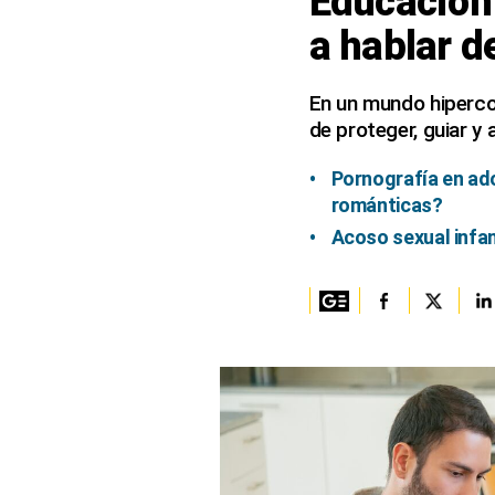
Educación
a hablar d
Columnistas
Provecho
En un mundo hipercon
de proteger, guiar y
Saltar intro
Política
Pornografía en ado
románticas?
Economía
Acoso sexual infan
ECData
Lima
Perú
Mundo
DT
Luces