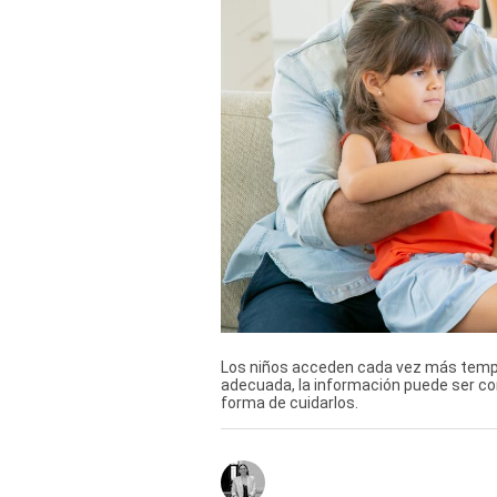
TV+
Tecnología y ciencias
Somos
Bienestar
Hogar y Familia
Respuestas
Mag
Viù
Los niños acceden cada vez más tempra
adecuada, la información puede ser con
Vamos
forma de cuidarlos.
Ruedas y Tuercas
Casa y Más