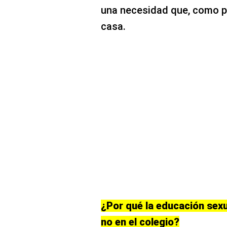
una necesidad que, como 
casa.
¿Por qué la educación sexua
no en el colegio?