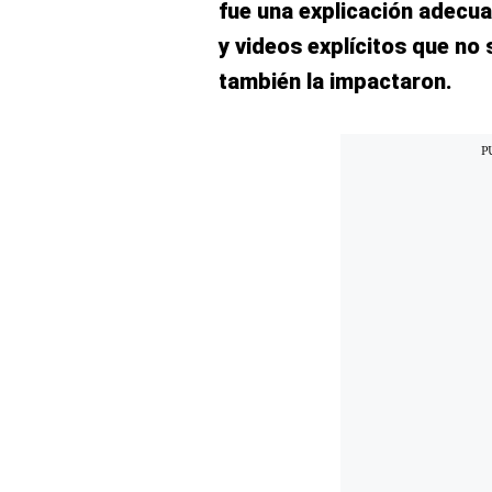
fue una explicación adecu
Concesionarias
y videos explícitos que no
Principios
Rectores
también la impactaron.
Buenas
Prácticas
Políticas
De
Privacidad
Política
Integrada
De
Gestión
Derechos
Arco
Política
De
Cookies