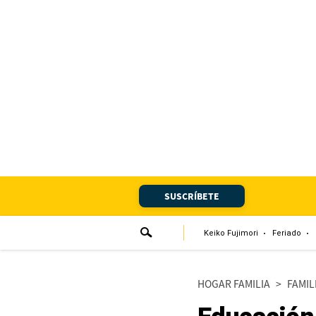
Portada
Edición Impresa
Club El Comercio
Newsletters
Editorial
SUSCRÍBETE
Día 1
Audiencias Vecinales
Keiko Fujimori
Feriado
Corresponsales escolares
HOGAR FAMILIA
>
FAMIL
Podcast
Juegos