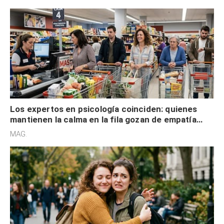
Los expertos en psicología coinciden: quienes
mantienen la calma en la fila gozan de empatía
cognitiva, gratitud y no solo tienen autocontrol
MAG.