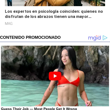
Los expertos en psicología coinciden: quienes no
disfrutan de los abrazos tienen una mayor
sensibilidad a los estímulos físicos y no es por
MAG.
desinterés