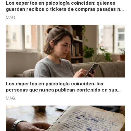
Los expertos en psicología coinciden: quienes
guardan recibos o tickets de compras pasadas no
son acumuladores, sino que tienen necesidad de
MAG.
control
Los expertos en psicología coinciden: las
personas que nunca publican contenido en sus
redes sociales no pretenden buscar validación
MAG.
externa