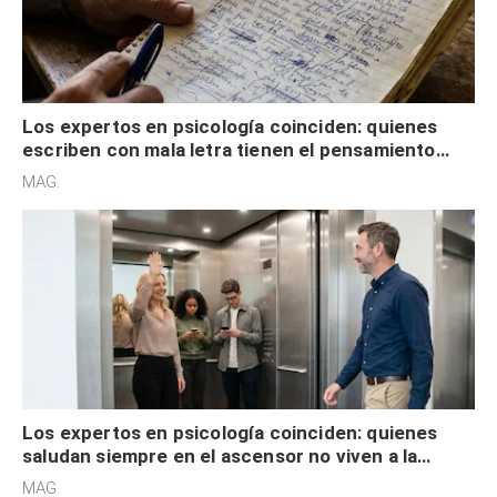
Los expertos en psicología coinciden: quienes
escriben con mala letra tienen el pensamiento
acelerado y no lo hacen por desinterés
MAG.
Los expertos en psicología coinciden: quienes
saludan siempre en el ascensor no viven a la
defensiva y tienen apertura social
MAG.