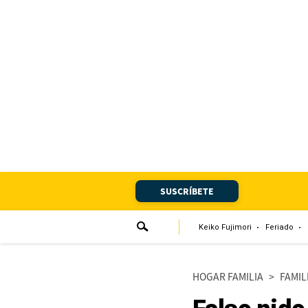
Portada
Edición Impresa
Club El Comercio
Newsletters
Editorial
SUSCRÍBETE
Día 1
Audiencias Vecinales
Keiko Fujimori
Feriado
Corresponsales escolares
HOGAR FAMILIA
>
FAMIL
Podcast
Juegos