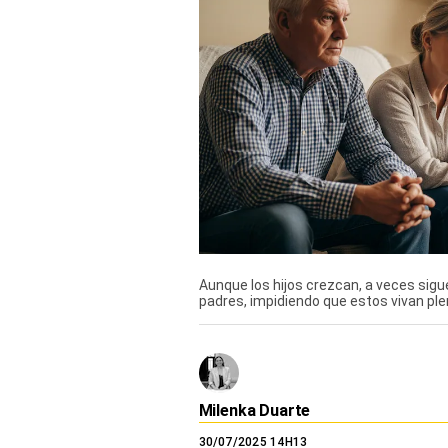
TV+
Tecnología y ciencias
Somos
Bienestar
Hogar y Familia
Respuestas
Mag
Aunque los hijos crezcan, a veces si
padres, impidiendo que estos vivan ple
Viù
Vamos
Ruedas y Tuercas
Milenka Duarte
Casa y Más
30/07/2025 14H13