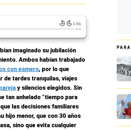
1.0x
01:54
PARA
bían imaginado su jubilación
miento. Ambos habían trabajado
jos con esmero
, por lo que
 de tardes tranquilas, viajes
pareja
y silencios elegidos. Sin
se tan anhelado “tiempo para
 que las decisiones familiares
su hijo menor, que con 30 años
casa, sino que evita cualquier