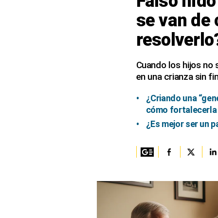
Falso nido
se van de 
Columnistas
resolverlo
Provecho
Saltar intro
Cuando los hijos no 
en una crianza sin fin
Política
Economía
¿Criando una “gener
cómo fortalecerla
ECData
¿Es mejor ser un p
Lima
Perú
Mundo
DT
Luces