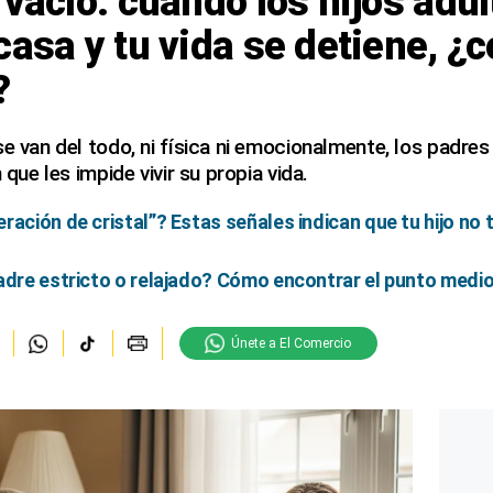
 vacío: cuando los hijos adu
casa y tu vida se detiene, ¿
?
se van del todo, ni física ni emocionalmente, los padr
 que les impide vivir su propia vida.
ación de cristal”? Estas señales indican que tu hijo no t
adre estricto o relajado? Cómo encontrar el punto medio p
Únete a El Comercio