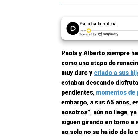
El Dominical
Desde la redacción
Escucha la noticia
Videos
00:00
Archivo El Comercio
Paola y Alberto siempre ha
Notas contratadas
como una etapa de renaci
Blogs
muy duro y
criado a sus hi
Colecciones El Comercio
estaban deseando disfrutar
pendientes,
momentos de 
elcomercio.pe
embargo, a sus 65 años, e
Términos
Y
nosotros”, aún no llega, ya
Condiciones
De
siguen girando en torno a 
Uso
no solo no se ha ido de la 
Oficinas