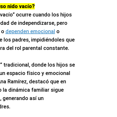
lso nido vacío?
 vacío” ocurre cuando los hijos
edad de independizarse, pero
a o
dependen emocional
o
 los padres, impidiéndoles que
a del rol parental constante.
” tradicional, donde los hijos se
 un espacio físico y emocional
 Ana Ramírez, destacó que en
o la dinámica familiar sigue
s, generando así un
dres.