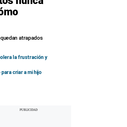
ltos nunca
cómo
es quedan atrapados
olera la frustración y
ara criar a mi hijo