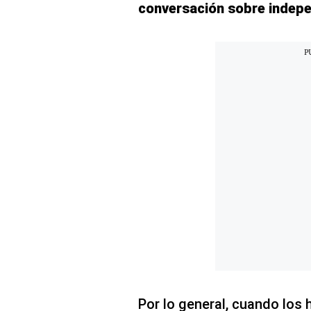
Concesionarias
conversación sobre indepe
Principios
Rectores
Buenas
Prácticas
Políticas
De
Privacidad
Política
Integrada
De
Gestión
Derechos
Arco
Política
De
Cookies
Por lo general, cuando los hi