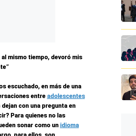
ro al mismo tiempo, devoró mis
te”
s escuchado, en más de una
versaciones entre
adolescentes
 dejan con una pregunta en
ir? Para quienes no las
pueden sonar como un
idioma
rgo, para ellos, son