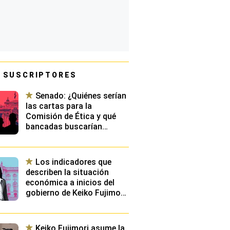
 SUSCRIPTORES
Senado: ¿Quiénes serían
las cartas para la
Comisión de Ética y qué
bancadas buscarían
presidirla?
Los indicadores que
describen la situación
económica a inicios del
gobierno de Keiko Fujimori:
¿Cuáles serán los
principales retos de su
gestión?
Keiko Fujimori asume la