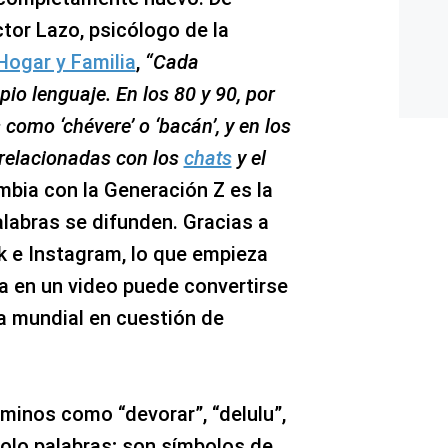
or Lazo, psicólogo de la
Hogar y Familia
,
“Cada
io lenguaje. En los 80 y 90, por
como ‘chévere’ o ‘bacán’, y en los
relacionadas con los
chats
y el
bia con la Generación Z es la
alabras se difunden. Gracias a
 e Instagram, lo que empieza
en un video puede convertirse
a mundial en cuestión de
rminos como “devorar”, “delulu”,
olo palabras; son símbolos de