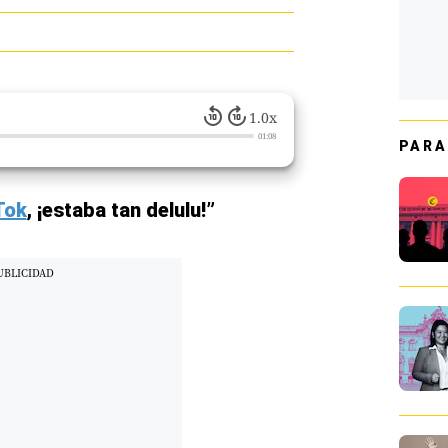
1.0x
01:08
PARA
Tok
, ¡estaba tan delulu!”