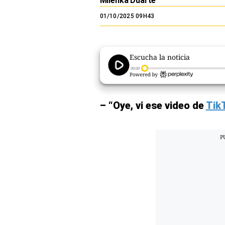
Milenka Duarte
El Dominical
01/10/2025 09H43
Desde la redacción
Videos
Escucha la noticia
00:00
Archivo El Comercio
Notas contratadas
– “Oye, vi ese video de
Tik
Blogs
Colecciones El Comercio
elcomercio.pe
Términos
Y
Condiciones
De
Uso
Oficinas