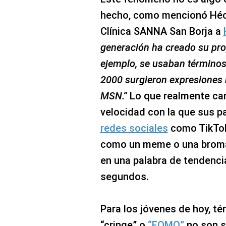
hecho, como mencionó Héct
Clínica SANNA San Borja a
generación ha creado su prop
ejemplo, se usaban términos 
2000 surgieron expresiones 
MSN.”
Lo que realmente cam
velocidad con la que sus p
redes sociales
como TikTok
como un meme o una broma 
en una palabra de tendenci
segundos.
Para los jóvenes de hoy, té
“cringe” o
“FOMO”
no son s