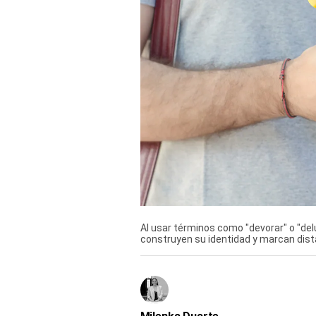
TV+
Tecnología y ciencias
Somos
Bienestar
Hogar y Familia
Respuestas
Mag
Viù
Al usar términos como "devorar" o "delu
construyen su identidad y marcan dist
Vamos
Ruedas y Tuercas
Casa y Más