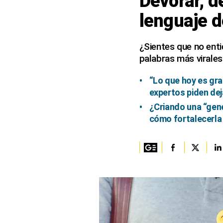
Devorar, d
lenguaje d
Columnistas
Provecho
¿Sientes que no entie
palabras más virale
Saltar intro
Política
“Lo que hoy es gra
expertos piden dej
Economía
¿Criando una “gener
ECData
cómo fortalecerla
Lima
Perú
Mundo
DT
Luces