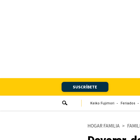
Portada
Edición Impresa
Club El Comercio
Newsletters
Editorial
SUSCRÍBETE
Día 1
Audiencias Vecinales
Keiko Fujimori
Feriados
Corresponsales escolares
HOGAR FAMILIA
>
FAMIL
Podcast
Juegos