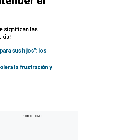
ntender el
e significan las
trás!
ara sus hijos”: los
olera la frustración y