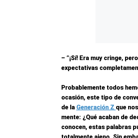
Concesionarias
Principios
Rectores
Buenas
Prácticas
Políticas
De
Privacidad
– “¡Sí! Era muy cringe, pe
Política
expectativas completamen
Integrada
De
Gestión
Probablemente todos hemo
Derechos
Arco
ocasión, este tipo de con
Política
de la
Generación Z
que nos
De
Cookies
mente: ¿Qué acaban de dec
conocen, estas palabras 
totalmente ajeno. Sin emba