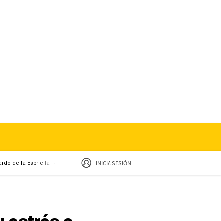
INICIA SESIÓN
rdo de la Espriella
Sueldo mínimo
Clima
Miembro de mesa
Temblor