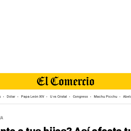
s
Dólar
Papa León XIV
U vs Cristal
Congreso
Machu Picchu
Abela
IA