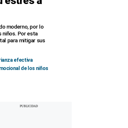
u estrés a
ndo moderno, por lo
s niños. Por esta
al para mitigar sus
rianza efectiva
emocional de los niños