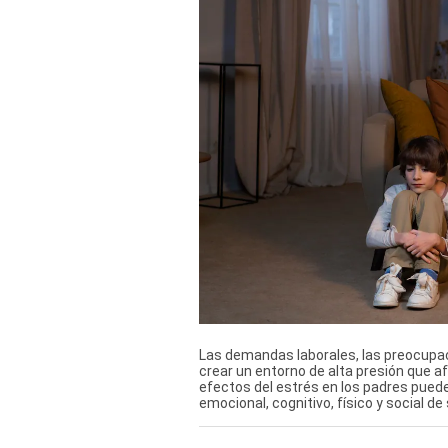
TV+
Tecnología y ciencias
Somos
Bienestar
Hogar y Familia
Respuestas
Mag
Viù
Vamos
Las demandas laborales, las preocupa
crear un entorno de alta presión que af
efectos del estrés en los padres puede
Ruedas y Tuercas
emocional, cognitivo, físico y social de 
Casa y Más