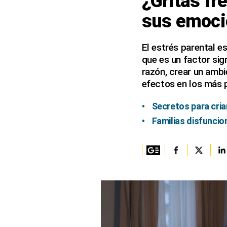
¿Gritas fre
sus emocio
Columnistas
Provecho
El estrés parental e
que es un factor sign
Saltar intro
razón, crear un ambi
Política
efectos en los más 
Economía
Secretos para cria
ECData
Familias disfuncio
Lima
Perú
Mundo
DT
Luces