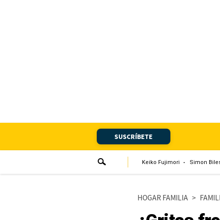
Portada
Edición Impresa
Club El Comercio
Newsletters
Editorial
SUSCRÍBETE
Día 1
Audiencias Vecinales
Keiko Fujimori
Simon Bile
Corresponsales escolares
HOGAR FAMILIA
>
FAMIL
Podcast
Juegos