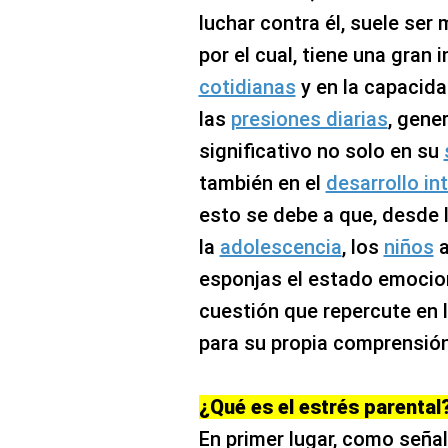
luchar contra él, suele ser
por el cual, tiene una gran 
cotidianas
y en la capacida
las
presiones diarias
, gene
significativo no solo en su
también en el
desarrollo int
esto se debe a que, desde 
la
adolescencia
, los
niños
a
esponjas el estado emocion
cuestión que repercute en 
para su propia comprensió
¿Qué es el estrés parental
En primer lugar, como señal