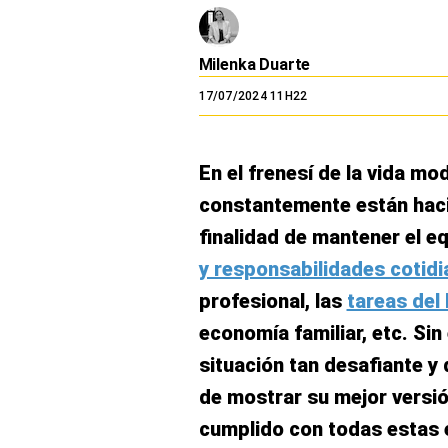
El Dominical
Desde la redacción
Milenka Duarte
17/07/2024 11H22
Videos
Archivo El Comercio
En el frenesí de la vida mo
Notas contratadas
constantemente están haci
Blogs
finalidad de mantener el eq
Colecciones El Comercio
y responsabilidades cotid
profesional, las
tareas del
elcomercio.pe
economía familiar, etc. Si
Términos
Y
situación tan desafiante y
Condiciones
De
de mostrar su mejor versió
Uso
cumplido con todas estas 
Oficinas