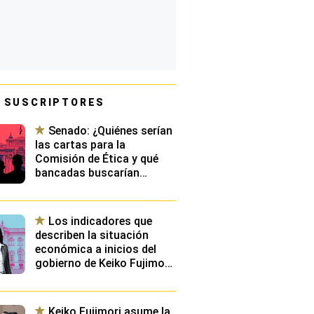
 SUSCRIPTORES
Senado: ¿Quiénes serían
las cartas para la
Comisión de Ética y qué
bancadas buscarían
presidirla?
Los indicadores que
describen la situación
económica a inicios del
gobierno de Keiko Fujimori:
¿Cuáles serán los
principales retos de su
gestión?
Keiko Fujimori asume la