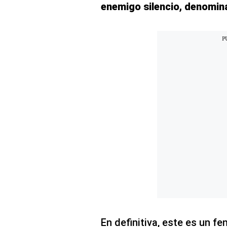
Concesionarias
enemigo silencio, denomi
Principios
Rectores
Buenas
Prácticas
Políticas
De
Privacidad
Política
Integrada
De
Gestión
Derechos
Arco
Política
De
Cookies
En definitiva, este es un f