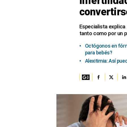
Infertilid
convertirs
Columnistas
Provecho
Especialista explica
tanto como por un p
Saltar intro
Política
Octógonos en fórmu
para bebés?
Economía
Alexitimia: Así pu
ECData
Lima
Perú
Mundo
DT
Luces