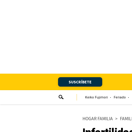
Portada
Edición Impresa
Club El Comercio
Newsletters
Editorial
SUSCRÍBETE
Día 1
Audiencias Vecinales
Keiko Fujimori
Feriado
Corresponsales escolares
HOGAR FAMILIA
>
FAMIL
Podcast
Juegos