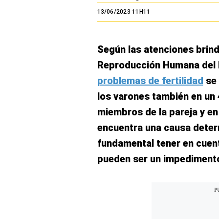
El Dominical
13/06/2023 11H11
Desde la redacción
Según las atenciones brind
Videos
Reproducción Humana del M
Archivo El Comercio
problemas de fertilidad
se 
Notas contratadas
los varones también en un
Blogs
miembros de la pareja y en
encuentra una causa determ
Colecciones El Comercio
fundamental tener en cuent
elcomercio.pe
pueden ser un impedimento
Términos
Y
Condiciones
De
Uso
Oficinas