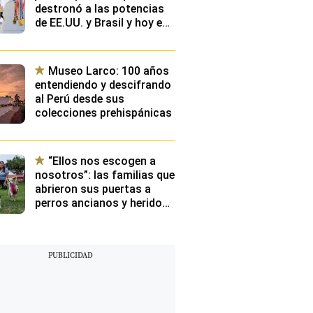
destronó a las potencias
de EE.UU. y Brasil y hoy es
el número uno del mundo
Museo Larco: 100 años
entendiendo y descifrando
al Perú desde sus
colecciones prehispánicas
“Ellos nos escogen a
nosotros”: las familias que
abrieron sus puertas a
perros ancianos y heridos
que llevaban años
esperando ser adoptados