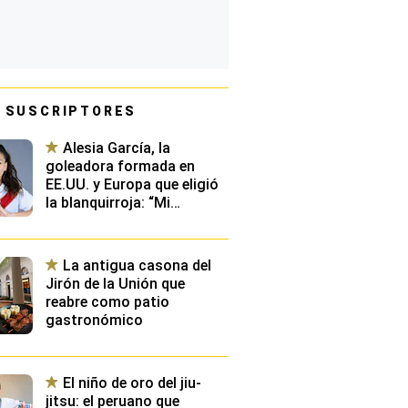
 SUSCRIPTORES
Alesia García, la
goleadora formada en
EE.UU. y Europa que eligió
la blanquirroja: “Mi
convocatoria fue una
decisión tomada con el
corazón”
La antigua casona del
Jirón de la Unión que
reabre como patio
gastronómico
El niño de oro del jiu-
jitsu: el peruano que