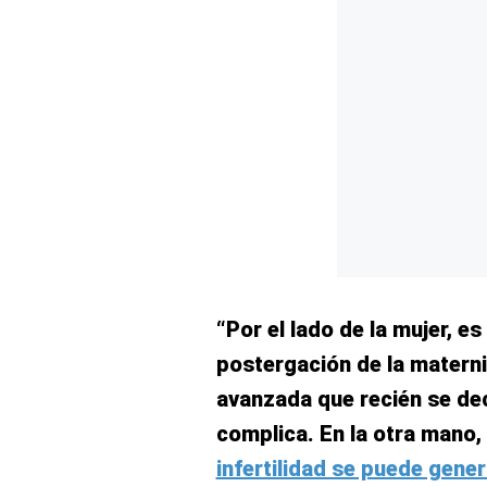
Concesionarias
Principios
Rectores
Buenas
Prácticas
Políticas
De
Privacidad
Política
Integrada
De
Gestión
Derechos
“Por el lado de la mujer, e
Arco
postergación de la matern
Política
De
avanzada que recién se deci
Cookies
complica. En la otra mano,
infertilidad se puede gene