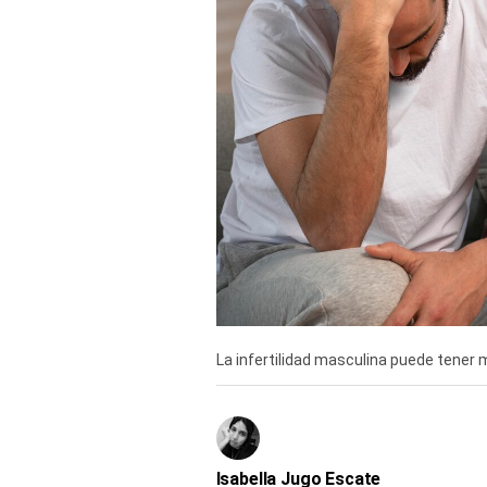
TV+
Tecnología y ciencias
Somos
Bienestar
Hogar y Familia
Respuestas
Mag
Viù
La infertilidad masculina puede tener 
Vamos
Ruedas y Tuercas
Casa y Más
Isabella Jugo Escate