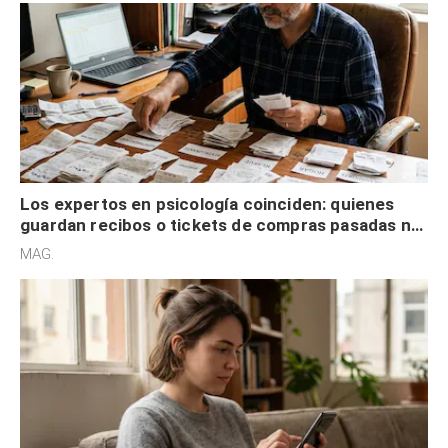
Los expertos en psicología coinciden: quienes
guardan recibos o tickets de compras pasadas no
son acumuladores, sino que tienen necesidad de
MAG.
control