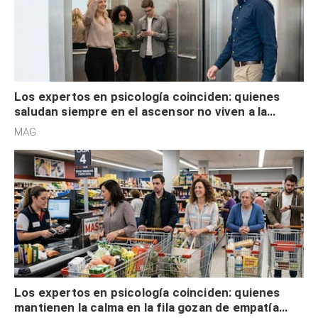
Los expertos en psicología coinciden: quienes
saludan siempre en el ascensor no viven a la
defensiva y tienen apertura social
MAG.
Los expertos en psicología coinciden: quienes
mantienen la calma en la fila gozan de empatía