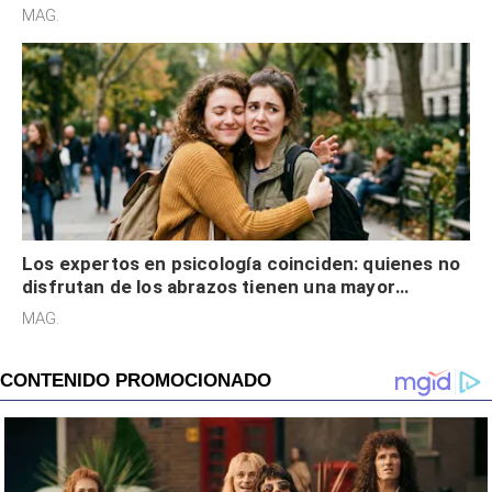
cognitiva, gratitud y no solo tienen autocontrol
MAG.
Los expertos en psicología coinciden: quienes no
disfrutan de los abrazos tienen una mayor
sensibilidad a los estímulos físicos y no es por
MAG.
desinterés