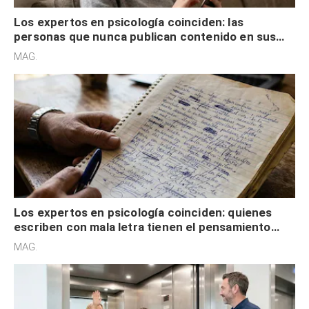
Los expertos en psicología coinciden: las
personas que nunca publican contenido en sus
redes sociales no pretenden buscar validación
MAG.
externa
Los expertos en psicología coinciden: quienes
escriben con mala letra tienen el pensamiento
acelerado y no lo hacen por desinterés
MAG.