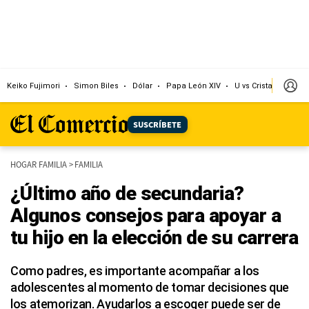
Keiko Fujimori
Simon Biles
Dólar
Papa León XIV
U vs Cristal
Cong
SUSCRÍBETE
HOGAR FAMILIA
>
FAMILIA
¿Último año de secundaria?
Algunos consejos para apoyar a
tu hijo en la elección de su carrera
Como padres, es importante acompañar a los
adolescentes al momento de tomar decisiones que
los atemorizan. Ayudarlos a escoger puede ser de