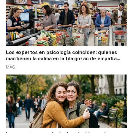
Los expertos en psicología coinciden: quienes
mantienen la calma en la fila gozan de empatía
cognitiva, gratitud y no solo tienen autocontrol
MAG.