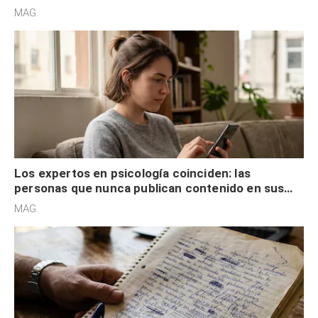
son acumuladores, sino que tienen necesidad de
MAG.
control
Los expertos en psicología coinciden: las
personas que nunca publican contenido en sus
redes sociales no pretenden buscar validación
MAG.
externa