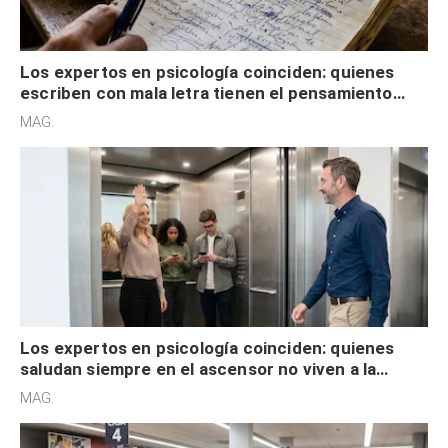
Los expertos en psicología coinciden: quienes
escriben con mala letra tienen el pensamiento
acelerado y no lo hacen por desinterés
MAG.
Los expertos en psicología coinciden: quienes
saludan siempre en el ascensor no viven a la
defensiva y tienen apertura social
MAG.