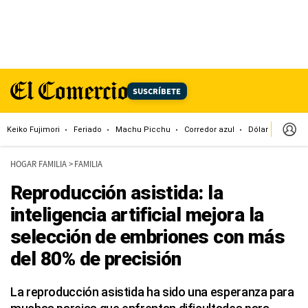
SUSCRÍBETE
Keiko Fujimori
Feriado
Machu Picchu
Corredor azul
Dólar
Congr
HOGAR FAMILIA
>
FAMILIA
Reproducción asistida: la
inteligencia artificial mejora la
selección de embriones con más
del 80% de precisión
La reproducción asistida ha sido una esperanza para