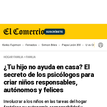
SUSCRÍBETE
Keiko Fujimori
Feriados
Simon Biles
Papa León XIV
U vs Cristal
Dó
HOGAR FAMILIA
>
FAMILIA
¿Tu hijo no ayuda en casa? El
secreto de los psicólogos para
criar niños responsables,
autónomos y felices
Involucrar a los niños en las tareas del hogar