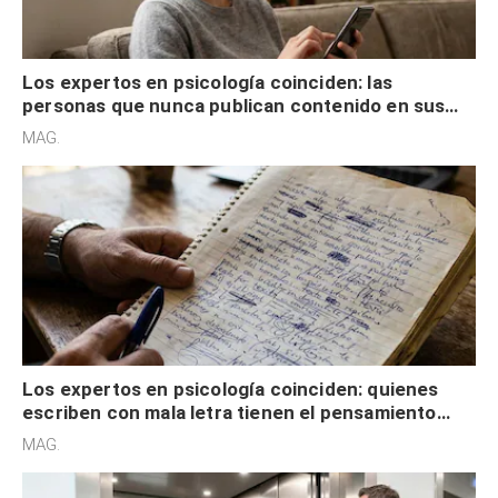
Los expertos en psicología coinciden: las
personas que nunca publican contenido en sus
redes sociales no pretenden buscar validación
MAG.
externa
Los expertos en psicología coinciden: quienes
escriben con mala letra tienen el pensamiento
acelerado y no lo hacen por desinterés
MAG.