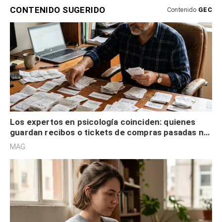
CONTENIDO SUGERIDO
Contenido
GEC
Los expertos en psicología coinciden: quienes
guardan recibos o tickets de compras pasadas no
son acumuladores, sino que tienen necesidad de
MAG.
control