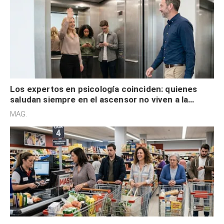
Los expertos en psicología coinciden: quienes
saludan siempre en el ascensor no viven a la
defensiva y tienen apertura social
MAG.