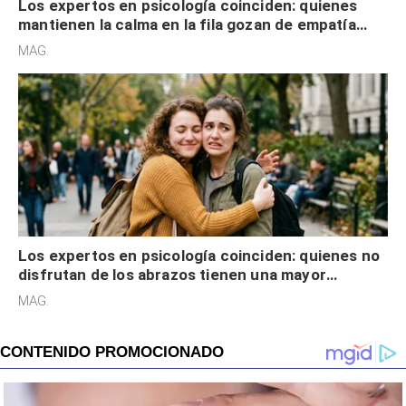
Los expertos en psicología coinciden: quienes
mantienen la calma en la fila gozan de empatía
cognitiva, gratitud y no solo tienen autocontrol
MAG.
Los expertos en psicología coinciden: quienes no
disfrutan de los abrazos tienen una mayor
sensibilidad a los estímulos físicos y no es por
MAG.
desinterés