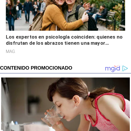
Los expertos en psicología coinciden: quienes no
disfrutan de los abrazos tienen una mayor
sensibilidad a los estímulos físicos y no es por
MAG.
desinterés