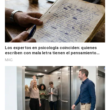
Los expertos en psicología coinciden: quienes
escriben con mala letra tienen el pensamiento
acelerado y no lo hacen por desinterés
MAG.