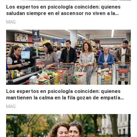
Los expertos en psicología coinciden: quienes
saludan siempre en el ascensor no viven a la
defensiva y tienen apertura social
MAG.
Los expertos en psicología coinciden: quienes
mantienen la calma en la fila gozan de empatía
cognitiva, gratitud y no solo tienen autocontrol
MAG.