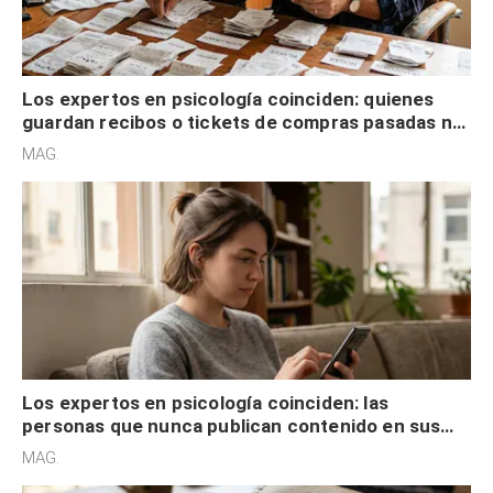
Los expertos en psicología coinciden: quienes
guardan recibos o tickets de compras pasadas no
son acumuladores, sino que tienen necesidad de
MAG.
control
Los expertos en psicología coinciden: las
personas que nunca publican contenido en sus
redes sociales no pretenden buscar validación
MAG.
externa