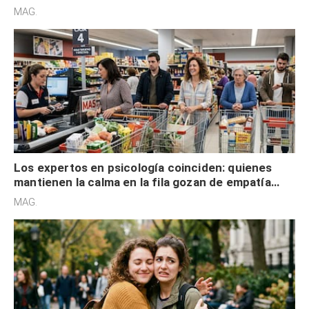
defensiva y tienen apertura social
MAG.
Los expertos en psicología coinciden: quienes
mantienen la calma en la fila gozan de empatía
cognitiva, gratitud y no solo tienen autocontrol
MAG.