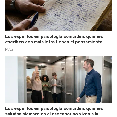
Los expertos en psicología coinciden: quienes
escriben con mala letra tienen el pensamiento
acelerado y no lo hacen por desinterés
MAG.
Los expertos en psicología coinciden: quienes
saludan siempre en el ascensor no viven a la