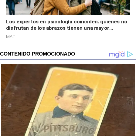
Los expertos en psicología coinciden: quienes no
disfrutan de los abrazos tienen una mayor
sensibilidad a los estímulos físicos y no es por
MAG.
desinterés