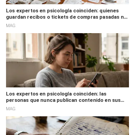
Los expertos en psicología coinciden: quienes
guardan recibos o tickets de compras pasadas no
son acumuladores, sino que tienen necesidad de
MAG.
control
Los expertos en psicología coinciden: las
personas que nunca publican contenido en sus
redes sociales no pretenden buscar validación
MAG.
externa