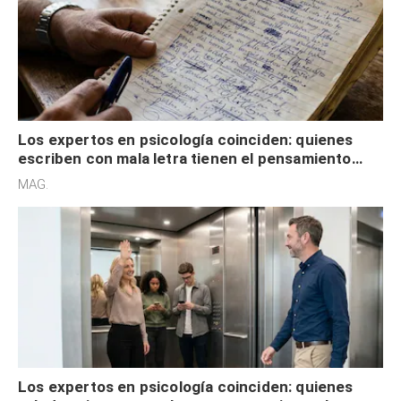
Los expertos en psicología coinciden: quienes
escriben con mala letra tienen el pensamiento
acelerado y no lo hacen por desinterés
MAG.
Los expertos en psicología coinciden: quienes