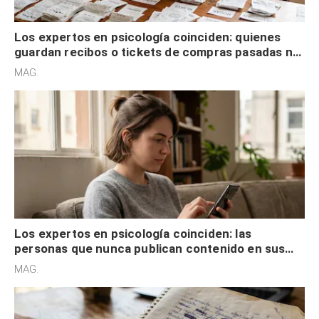
Los expertos en psicología coinciden: quienes
guardan recibos o tickets de compras pasadas no
son acumuladores, sino que tienen necesidad de
MAG.
control
Los expertos en psicología coinciden: las
personas que nunca publican contenido en sus
redes sociales no pretenden buscar validación
MAG.
externa