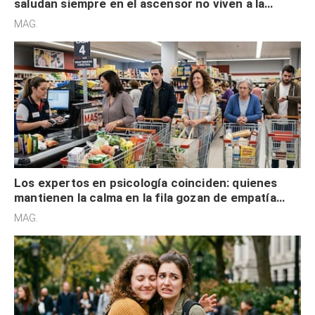
saludan siempre en el ascensor no viven a la
defensiva y tienen apertura social
MAG.
Los expertos en psicología coinciden: quienes
mantienen la calma en la fila gozan de empatía
cognitiva, gratitud y no solo tienen autocontrol
MAG.