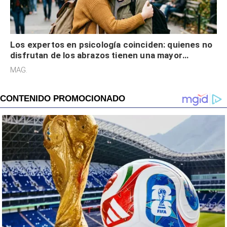
Los expertos en psicología coinciden: quienes no
disfrutan de los abrazos tienen una mayor
sensibilidad a los estímulos físicos y no es por
MAG.
desinterés