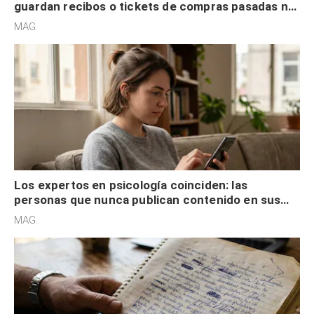
guardan recibos o tickets de compras pasadas no
son acumuladores, sino que tienen necesidad de
MAG.
control
Los expertos en psicología coinciden: las
personas que nunca publican contenido en sus
redes sociales no pretenden buscar validación
MAG.
externa