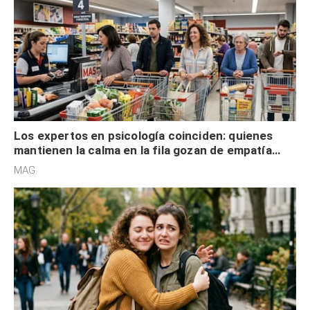
Los expertos en psicología coinciden: quienes
mantienen la calma en la fila gozan de empatía
cognitiva, gratitud y no solo tienen autocontrol
MAG.