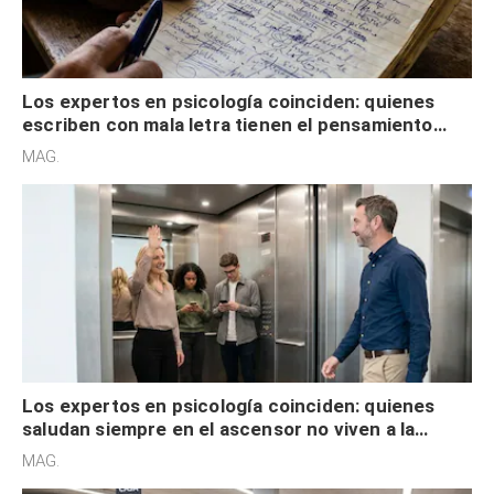
Los expertos en psicología coinciden: quienes
escriben con mala letra tienen el pensamiento
acelerado y no lo hacen por desinterés
MAG.
Los expertos en psicología coinciden: quienes
saludan siempre en el ascensor no viven a la
defensiva y tienen apertura social
MAG.