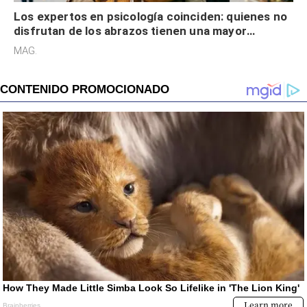
Los expertos en psicología coinciden: quienes no
disfrutan de los abrazos tienen una mayor
sensibilidad a los estímulos físicos y no es por
MAG.
desinterés