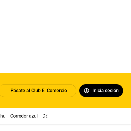
Pásate al Club El Comercio
Inicia sesión
chu
Corredor azul
Dólar
Congreso
Nasca
Acuña
Toled