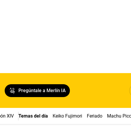
Pregúntale a Merlín IA
ón XIV
Temas del día
Keiko Fujimori
Feriado
Machu Pic