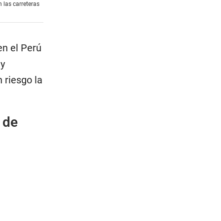
n las carreteras
n el Perú
 y
 riesgo la
 de