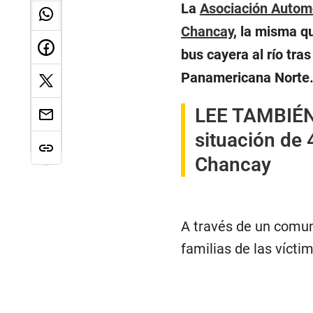
La
Asociación Automo
Chancay
, la misma q
bus cayera al río tra
Panamericana Norte
LEE TAMBIÉ
situación de 
Chancay
A través de un comun
familias de las víct