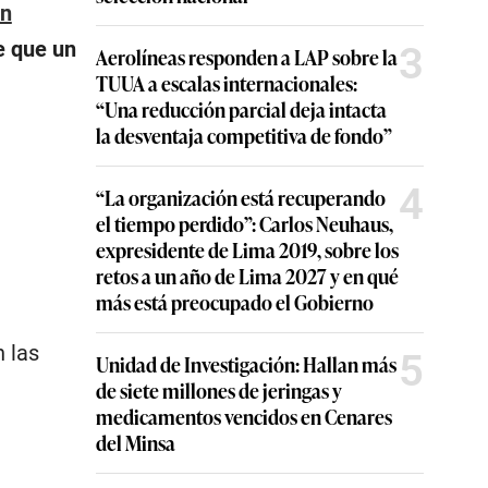
en
e que un
3
Aerolíneas responden a LAP sobre la
TUUA a escalas internacionales:
“Una reducción parcial deja intacta
la desventaja competitiva de fondo”
4
“La organización está recuperando
el tiempo perdido”: Carlos Neuhaus,
expresidente de Lima 2019, sobre los
retos a un año de Lima 2027 y en qué
más está preocupado el Gobierno
 las
5
Unidad de Investigación: Hallan más
de siete millones de jeringas y
medicamentos vencidos en Cenares
del Minsa