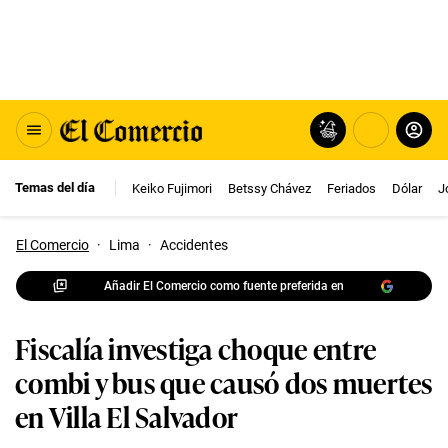
Temas del día
Keiko Fujimori
Betssy Chávez
Feriados
Dólar
J
El Comercio
·
Lima
·
Accidentes
Añadir El Comercio como fuente preferida en
Fiscalía investiga choque entre
combi y bus que causó dos muertes
en Villa El Salvador