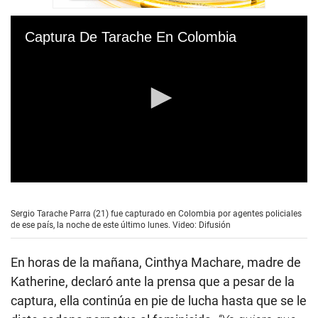
Captura De Tarache En Colombia
0
s
e
Sergio Tarache Parra (21) fue capturado en Colombia por agentes policiales
c
de ese país, la noche de este último lunes. Video: Difusión
o
n
d
En horas de la mañana, Cinthya Machare, madre de
s
o
Katherine, declaró ante la prensa que a pesar de la
f
captura, ella continúa en pie de lucha hasta que se le
8
s