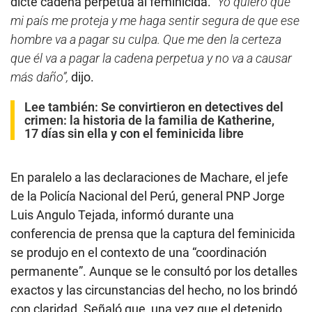
dicte cadena perpetua al feminicida.
“Yo quiero que
e
c
mi país me proteja y me haga sentir segura de que ese
o
hombre va a pagar su culpa. Que me den la certeza
n
d
que él va a pagar la cadena perpetua y no va a causar
s
más daño”,
dijo.
Lee también:
Se convirtieron en detectives del
crimen: la historia de la familia de Katherine,
17 días sin ella y con el feminicida libre
En paralelo a las declaraciones de Machare, el jefe
de la Policía Nacional del Perú, general PNP Jorge
Luis Angulo Tejada, informó durante una
conferencia de prensa que la captura del feminicida
se produjo en el contexto de una “coordinación
permanente”. Aunque se le consultó por los detalles
exactos y las circunstancias del hecho, no los brindó
con claridad. Señaló que, una vez que el detenido