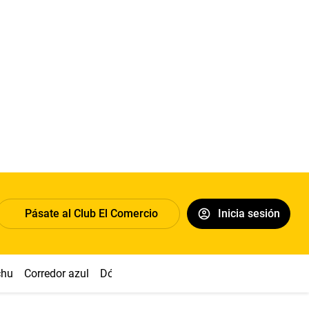
Pásate al Club El Comercio
Inicia sesión
chu
Corredor azul
Dólar
Congreso
Nasca
Acuña
Toled