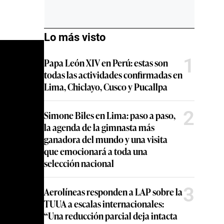
Lo más visto
1
Papa León XIV en Perú: estas son
todas las actividades confirmadas en
Lima, Chiclayo, Cusco y Pucallpa
2
Simone Biles en Lima: paso a paso,
la agenda de la gimnasta más
ganadora del mundo y una visita
que emocionará a toda una
selección nacional
3
Aerolíneas responden a LAP sobre la
TUUA a escalas internacionales:
“Una reducción parcial deja intacta