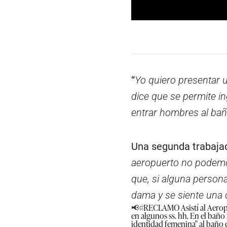
0
s
e
c
o
n
d
“
Yo quiero presentar 
s
o
dice que se permite i
f
2
entrar hombres al ba
m
i
n
u
Una segunda trabajad
t
e
aeropuerto no podemos
s
,
que, si alguna persona
5
3
dama y se siente una 
s
e
📢
#RECLAMO
Asistí al Aer
c
en algunos ss. hh. En el bañ
o
identidad femenina" al baño d
n