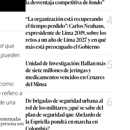
la desventaja competitiva de fondo”
4
“La organización está recuperando
el tiempo perdido”: Carlos Neuhaus,
expresidente de Lima 2019, sobre los
retos a un año de Lima 2027 y en qué
el que
más está preocupado el Gobierno
 ¿pueden
5
Unidad de Investigación: Hallan más
de siete millones de jeringas y
medicamentos vencidos en Cenares
del Minsa
s como
refiero a
6
De brigadas de seguridad urbana al
 de una
rol de los militares: ¿qué se sabe del
plan de seguridad que Abelardo de
plementadas
la Espriella pondrá en marcha en
a persona son
Colombia?