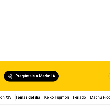
Pregúntale a Merlín IA
ón XIV
Temas del día
Keiko Fujimori
Feriado
Machu Pic