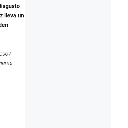
disgusto
z
lleva un
eden
 eso?
iente