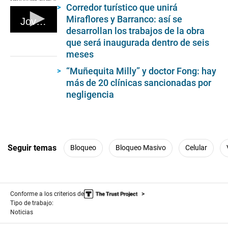
Corredor turístico que unirá
Miraflores y Barranco: así se
Joven fue baleado tras resistirse al robo de su celular y laptop en el Callao (Video: América Noticias)
desarrollan los trabajos de la obra
0
que será inaugurada dentro de seis
seconds
of
meses
1
minute,
“Muñequita Milly” y doctor Fong: hay
12
más de 20 clínicas sancionadas por
seconds
negligencia
Seguir temas
Bloqueo
Bloqueo Masivo
Celular
Conforme a los criterios de
Tipo de trabajo:
Noticias