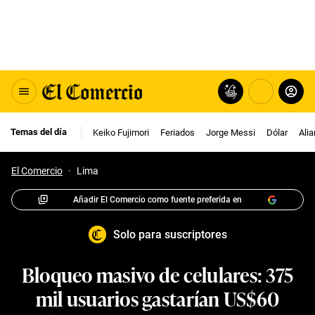
Temas del día
Keiko Fujimori
Feriados
Jorge Messi
Dólar
Ali
El Comercio
·
Lima
Añadir El Comercio como fuente preferida en
Solo para suscriptores
Bloqueo masivo de celulares: 375
mil usuarios gastarían US$60