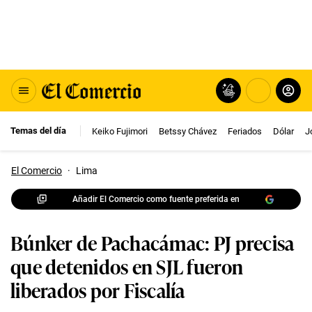
Temas del día
Keiko Fujimori
Betssy Chávez
Feriados
Dólar
J
El Comercio
·
Lima
Añadir El Comercio como fuente preferida en
Búnker de Pachacámac: PJ precisa
que detenidos en SJL fueron
liberados por Fiscalía