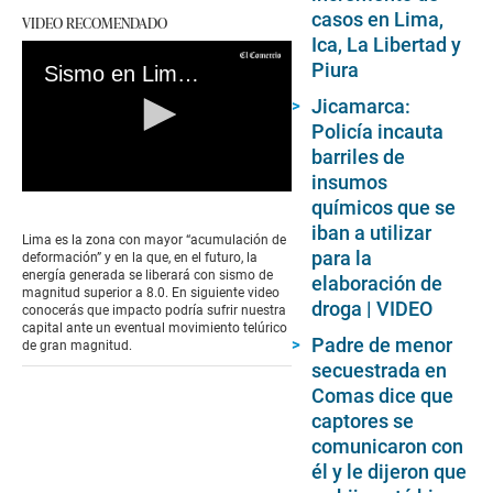
casos en Lima,
VIDEO RECOMENDADO
Ica, La Libertad y
Piura
Sismo en Lima: todos los detalles del silencio sísmico
Jicamarca:
Policía incauta
barriles de
insumos
0
químicos que se
seconds
iban a utilizar
of
Lima es la zona con mayor “acumulación de
0
para la
deformación” y en la que, en el futuro, la
seconds
energía generada se liberará con sismo de
elaboración de
magnitud superior a 8.0. En siguiente video
droga | VIDEO
conocerás que impacto podría sufrir nuestra
capital ante un eventual movimiento telúrico
Padre de menor
de gran magnitud.
secuestrada en
Comas dice que
captores se
comunicaron con
él y le dijeron que