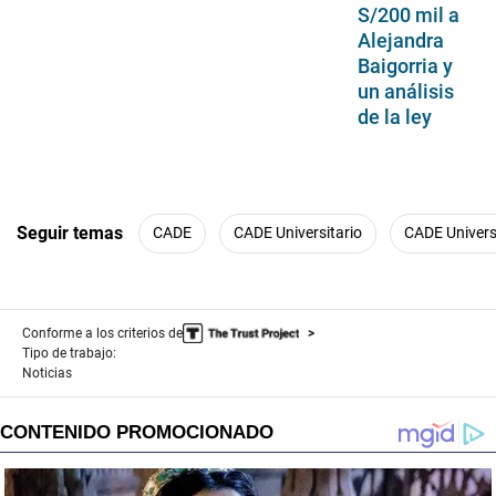
S/200 mil a
Alejandra
Baigorria y
un análisis
de la ley
Seguir temas
CADE
CADE Universitario
CADE Univers
Conforme a los criterios de
Tipo de trabajo:
Noticias