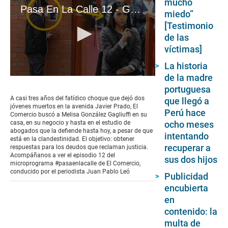
mucho
Pasa En La Calle 12 - González Gagliuffi: el posible paradero de la mujer prófuga que se niega a entregarse#VideosEC
miedo”
[Testimonio
de las
víctimas]
La historia
de la madre
0
seconds
portuguesa
of
A casi tres años del fatídico choque que dejó dos
que llegó a
0
jóvenes muertos en la avenida Javier Prado, El
Perú hace
seconds
Comercio buscó a Melisa González Gagliuffi en su
ocho meses
casa, en su negocio y hasta en el estudio de
abogados que la defiende hasta hoy, a pesar de que
intentando
está en la clandestinidad. El objetivo: obtener
recuperar a
respuestas para los deudos que reclaman justicia.
Acompáñanos a ver el episodio 12 del
sus dos hijos
microprograma #pasaenlacalle de El Comercio,
conducido por el periodista Juan Pablo Leó
Publicidad
encubierta
en
contenido: la
multa de