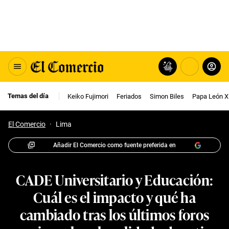
Temas del día
Keiko Fujimori
Feriados
Simon Biles
Papa León X
El Comercio
·
Lima
Añadir El Comercio como fuente preferida en
CADE Universitario y Educación:
Cuál es el impacto y qué ha
cambiado tras los últimos foros