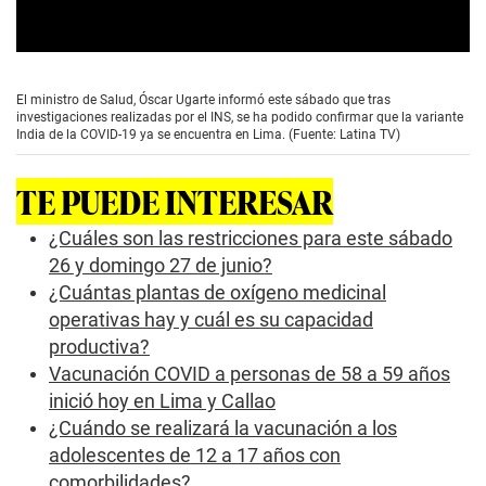
0
s
e
El ministro de Salud, Óscar Ugarte informó este sábado que tras
c
investigaciones realizadas por el INS, se ha podido confirmar que la variante
o
India de la COVID-19 ya se encuentra en Lima. (Fuente: Latina TV)
n
d
s
TE PUEDE INTERESAR
o
f
3
¿Cuáles son las restricciones para este sábado
m
26 y domingo 27 de junio?
i
n
¿Cuántas plantas de oxígeno medicinal
u
operativas hay y cuál es su capacidad
t
e
productiva?
s
,
Vacunación COVID a personas de 58 a 59 años
4
inició hoy en Lima y Callao
2
s
¿Cuándo se realizará la vacunación a los
e
adolescentes de 12 a 17 años con
c
o
comorbilidades?