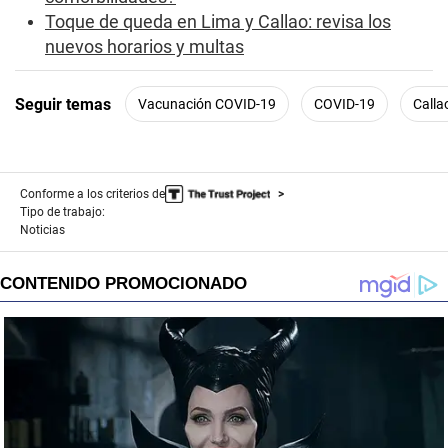
n
Toque de queda en Lima y Callao: revisa los
d
s
nuevos horarios y multas
Seguir temas
Vacunación COVID-19
COVID-19
Calla
Conforme a los criterios de
Tipo de trabajo:
Noticias