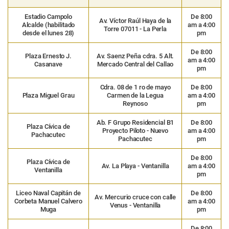
Estadio Campolo
De 8:00
Av. Víctor Raúl Haya de la
Alcalde
(habilitado
am a 4:00
Torre 07011 - La Perla
desde el lunes 28)
pm
De 8:00
Plaza Ernesto J.
Av. Saenz Peña cdra. 5 Alt.
am a 4:00
Casanave
Mercado Central del Callao
pm
Cdra. 08 de 1 ro de mayo
De 8:00
Plaza Miguel Grau
Carmen de la Legua
am a 4:00
Reynoso
pm
Ab. F Grupo Residencial B1
De 8:00
Plaza Cívica de
Proyecto Piloto - Nuevo
am a 4:00
Pachacutec
Pachacutec
pm
De 8:00
Plaza Cívica de
Av. La Playa - Ventanilla
am a 4:00
Ventanilla
pm
Liceo Naval Capitán de
De 8:00
Av. Mercurio cruce con calle
Corbeta Manuel Calvero
am a 4:00
Venus - Ventanilla
Muga
pm
De 8:00