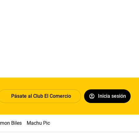
Pásate al Club El Comercio
Inicia sesión
imon Biles
Machu Picchu
Abelardo de la Espriella
Sueldo 