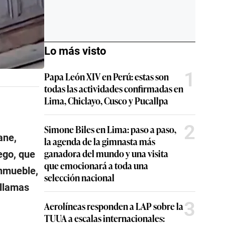
Lo más visto
1
Papa León XIV en Perú: estas son
todas las actividades confirmadas en
Lima, Chiclayo, Cusco y Pucallpa
2
Simone Biles en Lima: paso a paso,
ane,
la agenda de la gimnasta más
ganadora del mundo y una visita
uego, que
que emocionará a toda una
inmueble,
selección nacional
 llamas
3
Aerolíneas responden a LAP sobre la
TUUA a escalas internacionales: