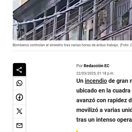
Bomberos controlan el siniestro tras varias horas de arduo trabajo. (Foto:
Por
Redacción EC
22/03/2025, 01:18 p.m.
Un
incendio
de gran m
ubicado en la cuadra
avanzó con rapidez d
movilizó a varias un
tras un intenso opera