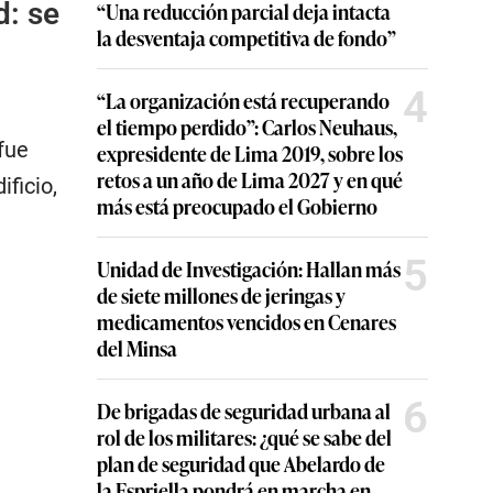
d: se
“Una reducción parcial deja intacta
la desventaja competitiva de fondo”
4
“La organización está recuperando
el tiempo perdido”: Carlos Neuhaus,
 fue
expresidente de Lima 2019, sobre los
retos a un año de Lima 2027 y en qué
ficio,
más está preocupado el Gobierno
5
Unidad de Investigación: Hallan más
de siete millones de jeringas y
medicamentos vencidos en Cenares
del Minsa
6
De brigadas de seguridad urbana al
rol de los militares: ¿qué se sabe del
plan de seguridad que Abelardo de
la Espriella pondrá en marcha en