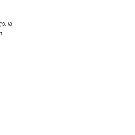
o, la
h.