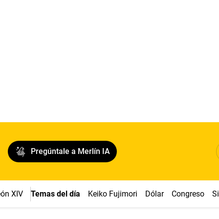
Pregúntale a Merlín IA
ón XIV
Temas del día
Keiko Fujimori
Dólar
Congreso
S