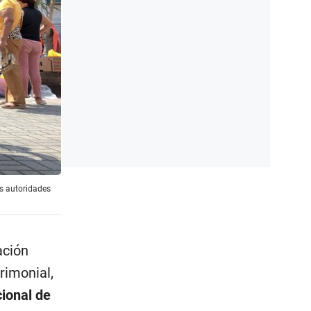
as autoridades
ación
rimonial,
cional de