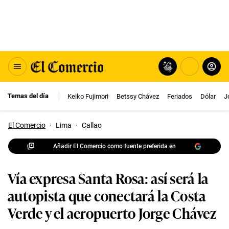
Temas del día
Keiko Fujimori
Betssy Chávez
Feriados
Dólar
J
El Comercio
·
Lima
·
Callao
Añadir El Comercio como fuente preferida en
Vía expresa Santa Rosa: así será la
autopista que conectará la Costa
Verde y el aeropuerto Jorge Chávez