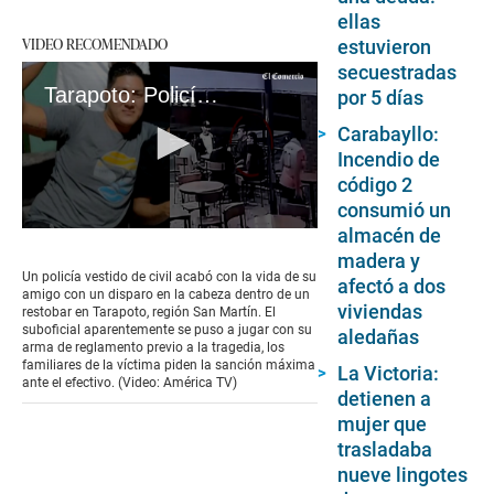
ellas
VIDEO RECOMENDADO
estuvieron
secuestradas
Tarapoto: Policía mata accidentalmente a su amigo tras jugar con su arma en un bar
por 5 días
Carabayllo:
Incendio de
código 2
consumió un
almacén de
0
seconds
madera y
of
Un policía vestido de civil acabó con la vida de su
afectó a dos
2
amigo con un disparo en la cabeza dentro de un
minutes,
viviendas
restobar en Tarapoto, región San Martín. El
22
suboficial aparentemente se puso a jugar con su
aledañas
seconds
arma de reglamento previo a la tragedia, los
familiares de la víctima piden la sanción máxima
La Victoria:
ante el efectivo. (Video: América TV)
detienen a
mujer que
trasladaba
nueve lingotes