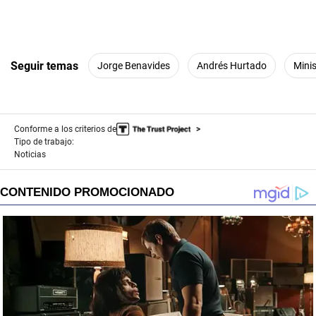
Seguir temas
Jorge Benavides
Andrés Hurtado
Minis
Conforme a los criterios de
Tipo de trabajo:
Noticias