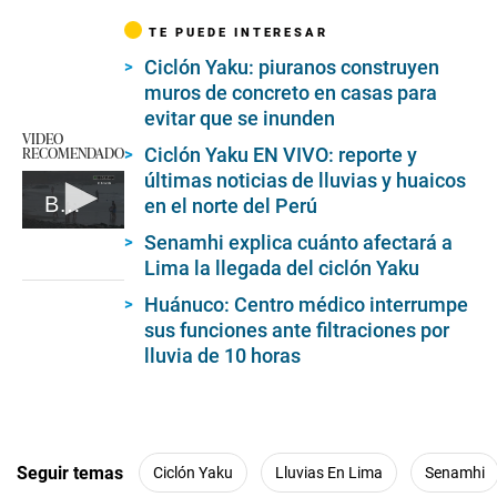
TE PUEDE INTERESAR
Ciclón Yaku: piuranos construyen
muros de concreto en casas para
evitar que se inunden
VIDEO
RECOMENDADO
Ciclón Yaku EN VIVO: reporte y
últimas noticias de lluvias y huaicos
Bañistas sorprendidos por lluvia en Costa Verde
en el norte del Perú
0
Senamhi explica cuánto afectará a
seconds
Lima la llegada del ciclón Yaku
of
1
Huánuco: Centro médico interrumpe
minute,
22
sus funciones ante filtraciones por
seconds
lluvia de 10 horas
Seguir temas
Ciclón Yaku
Lluvias En Lima
Senamhi