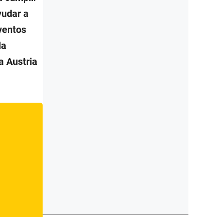
yudar a
ventos
la
a Austria