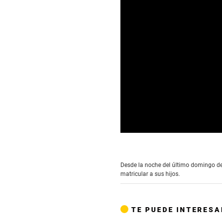
0
seconds
of
3
Desde la noche del último domingo de
minutes,
matricular a sus hijos.
53
seconds
Volume
90%
TE PUEDE INTERESA