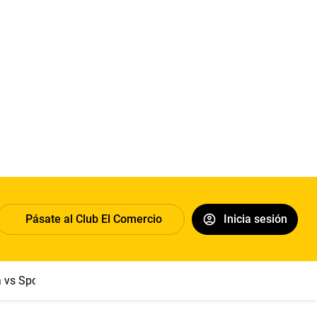
Pásate al Club El Comercio
Inicia sesión
a vs Sport Boys
Jorge Messi
Dólar
Papa León XIV
Congre