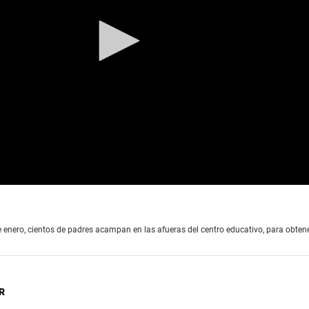
 enero, cientos de padres acampan en las afueras del centro educativo, para obten
R