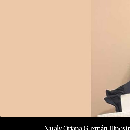
Nataly Oriana Guzmán Hinostroz