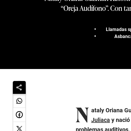
“Oreja Audífono”. Con tan
Llamadas sp
Asbanc:
N
ataly Oriana G
Juliaca
y nació
problemas auditivos.