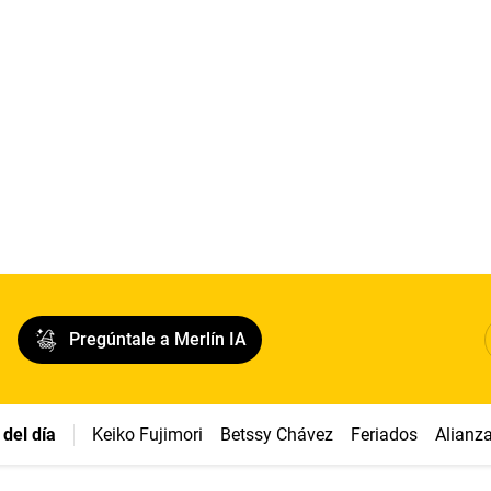
Pregúntale a Merlín IA
del día
Keiko Fujimori
Betssy Chávez
Feriados
Alianz