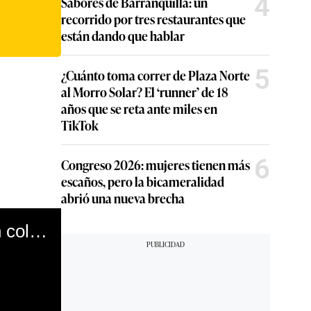
4
Sabores de Barranquilla: un
recorrido por tres restaurantes que
están dando que hablar
5
¿Cuánto toma correr de Plaza Norte
al Morro Solar? El ‘runner’ de 18
años que se reta ante miles en
TikTok
6
Congreso 2026: mujeres tienen más
escaños, pero la bicameralidad
abrió una nueva brecha
Padres de familia se amanecieron para obtener cupo en colegio Alfonso Ugarte (07/01/20)