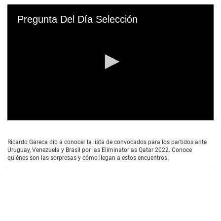
Pregunta Del Día Selección
0
s
e
Ricardo Gareca dio a conocer la lista de convocados para los partidos ante
c
Uruguay, Venezuela y Brasil por las Eliminatorias Qatar 2022. Conoce
o
quiénes son las sorpresas y cómo llegan a estos encuentros.
n
d
s
o
f
5
m
i