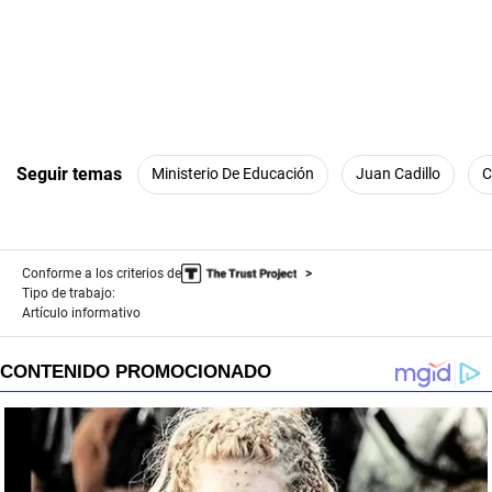
n
u
t
e
s
,
8
s
e
c
Seguir temas
Ministerio De Educación
Juan Cadillo
C
o
n
d
s
Conforme a los criterios de
Tipo de trabajo:
Artículo informativo