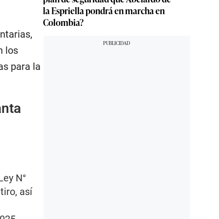
la Espriella pondrá en marcha en
Colombia?
ntarias,
n los
as para la
anta
Ley N°
iro, así