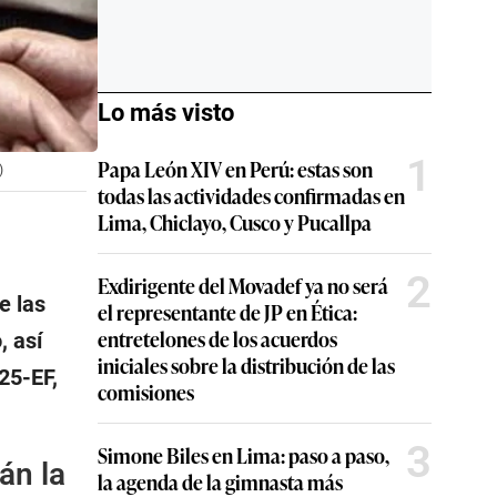
Lo más visto
1
Papa León XIV en Perú: estas son
)
todas las actividades confirmadas en
Lima, Chiclayo, Cusco y Pucallpa
2
Exdirigente del Movadef ya no será
e las
el representante de JP en Ética:
entretelones de los acuerdos
, así
iniciales sobre la distribución de las
25-EF,
comisiones
3
Simone Biles en Lima: paso a paso,
án la
la agenda de la gimnasta más