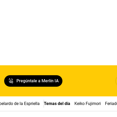
Pregúntale a Merlín IA
belardo de la Espriella
Temas del día
Keiko Fujimori
Feriad