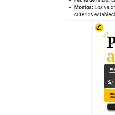
Fecha de inicio:
El
Montos:
Los valor
criterios estable