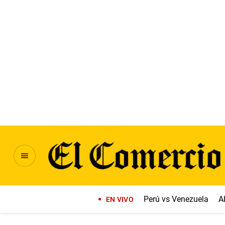
Perú vs Venezuela
A
EN VIVO