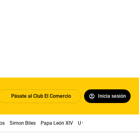
Pásate al Club El Comercio
Inicia sesión
os
Simon Biles
Papa León XIV
U vs Cristal
Dólar
Congr