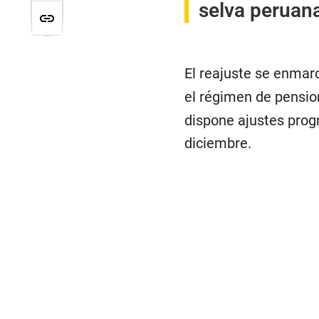
selva peruana
El reajuste se enmarc
el régimen de pension
dispone ajustes progr
diciembre.