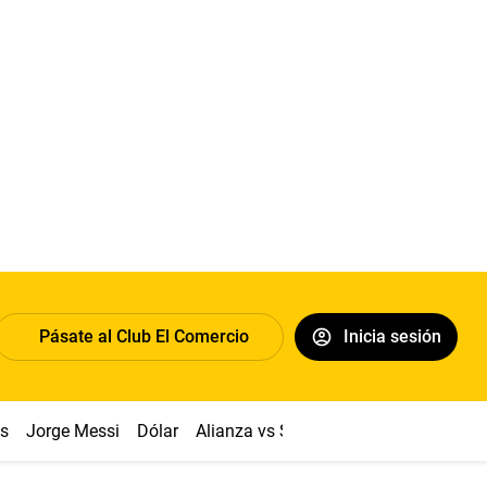
Pásate al Club El Comercio
Inicia sesión
os
Jorge Messi
Dólar
Alianza vs Sport Boys
Papa León XI