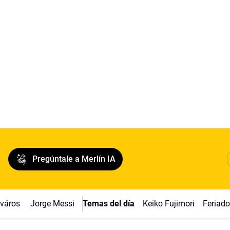
Pregúntale a Merlín IA
cváros
Jorge Messi
Temas del día
Keiko Fujimori
Feriad