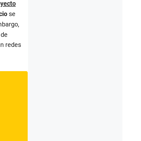
oyecto
cio
se
mbargo,
 de
en redes