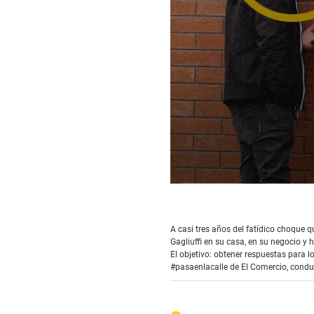
0
seconds
of
11
A casi tres años del fatídico choque 
minutes,
Gagliuffi en su casa, en su negocio y 
13
seconds
El objetivo: obtener respuestas para
Volume
90%
#pasaenlacalle de El Comercio, condu