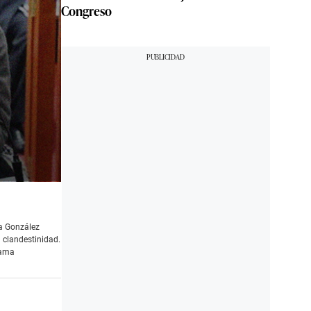
Congreso
sa González
a clandestinidad.
rama