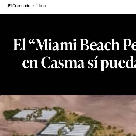
El Comercio
·
Lima
El “Miami Beach Pe
en Casma sí pued