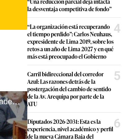
“Una reducción parcial deja intacta
la desventaja competitiva de fondo”
4
“La organización está recuperando
el tiempo perdido”: Carlos Neuhaus,
expresidente de Lima 2019, sobre los
retos a un año de Lima 2027 y en qué
más está preocupado el Gobierno
5
Carril bidireccional del corredor
Azul: Las razones detrás de la
postergación del cambio de sentido
de la Av. Arequipa por parte de la
Pasa En La Calle 12 - González Gagliuffi: el posible paradero de la mujer prófuga que se niega a entregarse#VideosEC
ATU
6
Diputados 2026-2031: Esta es la
experiencia, nivel académico y perfil
de la nueva Cámara Baja del