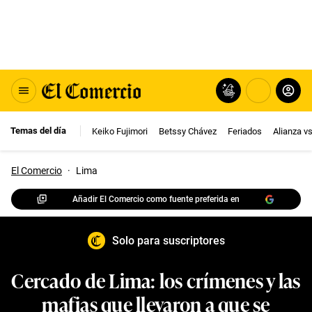
Temas del día
Keiko Fujimori
Betssy Chávez
Feriados
Alianza v
El Comercio
·
Lima
Añadir El Comercio como fuente preferida en
Solo para suscriptores
Cercado de Lima: los crímenes y las
mafias que llevaron a que se