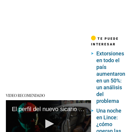
TE PUEDE
INTERESAR
Extorsiones
en todo el
país
aumentaron
en un 50%:
un análisis
del
VIDEO RECOMENDADO
problema
El perfil del nuevo sicario limeño: seguimos los pasos de los últimos crímenes por encargo en la capital #VideosEC
Una noche
en Lince:
¿cómo
operan las