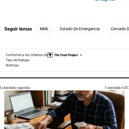
Seguir temas
MML
Estado De Emergencia
Cercado D
Conforme a los criterios de
Tipo de trabajo:
Noticias
Contenido sugerido
Contenido
GEC