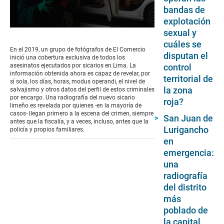
bandas de
explotación
0
sexual y
seconds
cuáles se
of
En el 2019, un grupo de fotógrafos de El Comercio
disputan el
12
inició una cobertura exclusiva de todos los
minutes,
control
asesinatos ejecutados por sicarios en Lima. La
55
información obtenida ahora es capaz de revelar, por
territorial de
seconds
sí sola, los días, horas, modus operandi, el nivel de
la zona
salvajismo y otros datos del perfil de estos criminales
por encargo. Una radiografía del nuevo sicario
roja?
limeño es revelada por quienes -en la mayoría de
casos- llegan primero a la escena del crimen, siempre
San Juan de
antes que la fiscalía, y a veces, incluso, antes que la
Lurigancho
policía y propios familiares.
en
emergencia:
una
radiografía
del distrito
más
poblado de
la capital